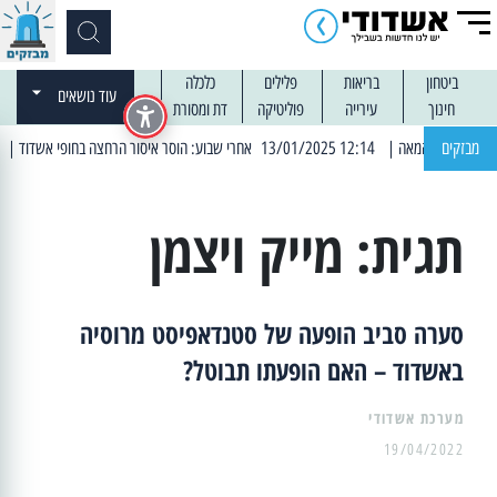
ביטחון
בריאות
פלילים
כלכלה
עוד נושאים
חינוך
עירייה
פוליטיקה
דת ומסורת
מבזקים
| 12:14 13/01/2025 אחרי שבוע: הוסר איסור הרחצה בחופי אשדוד
| 13:04 14/01/2025 עובדים בלילות: עבודות קרצוף וריבוד אספלט
תגית:
מייק ויצמן
סערה סביב הופעה של סטנדאפיסט מרוסיה
באשדוד – האם הופעתו תבוטל?
מערכת אשדודי
19/04/2022