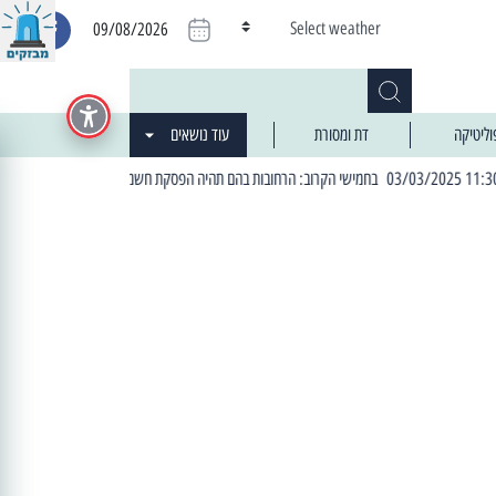
Select weather
09/08/2026
וליטיקה
דת ומסורת
עוד נושאים
| 06:19 25/03/2024 "מה חדש בעיר": המדור שבו תתעדכנו על כל מה ש... חדש