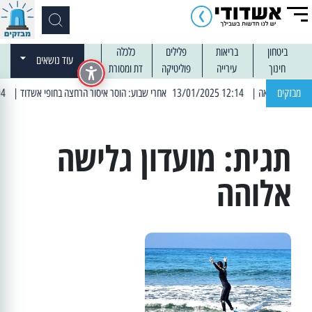
ביטחון
בריאות
פלילים
כלכלה
עוד נושאים
חינוך
עירייה
פוליטיקה
דת ומסורת
מבזקים
| 12:14 13/01/2025 אחרי שבוע: הוסר איסור הרחצה בחופי אשדוד
| 13:04 14/01/2025 עובדים בלילות: עבודות קרצוף וריבוד אספלט
תגית:
מועדון גלישה
אלוהה