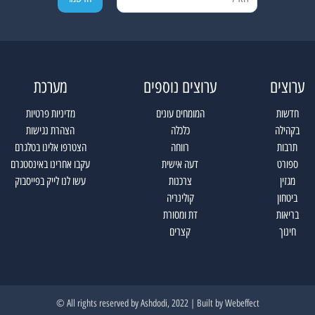
ערוצים
ערוצים נוספים
מערכת
חדשות
המומחים עונים
מדיניות פרטיות
בקהילה
כלכלה
הצהרת נגישות
תרבות
רווחה
הצטרפו אלינו בטלגרם
ספורט
דעה אישית
עקבו אחרינו באינסטגרם
מגזין
צרכנות
עשו לנו לייק בפייסבוק
ביטחון
קולינריה
בריאות
דת ומסורת
חינוך
קצרים
All rights reserved by Ashdodi, 2022 | Built by
Webeffect ©