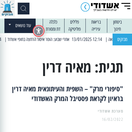
ביטחון
בריאות
פלילים
כלכלה
עוד נושאים
חינוך
עירייה
פוליטיקה
דת ומסורת
מבזקים
| 12:14 13/01/2025 אחרי שבוע: הוסר איסור הרחצה בחופי אשדוד
| 13:04 14/01/2025 עובדים בלילות: עבודות קרצוף וריבוד אספלט
תגית:
מאיה דרין
"סיפורי מרק" – השפית והעיתונאית מאיה דרין
בראיון לקראת פסטיבל המרק האשדודי
מערכת אשדודי
16/02/2022