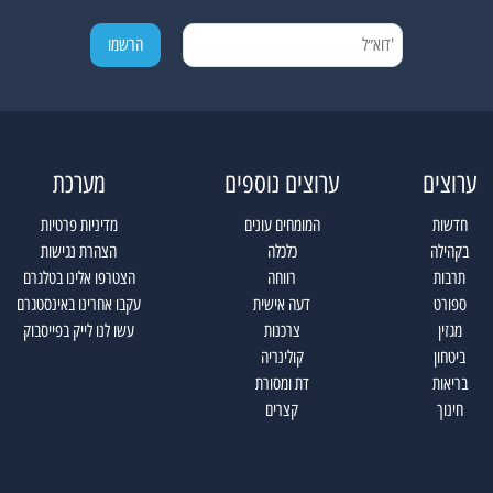
ערוצים
ערוצים נוספים
מערכת
חדשות
המומחים עונים
מדיניות פרטיות
בקהילה
כלכלה
הצהרת נגישות
תרבות
רווחה
הצטרפו אלינו בטלגרם
ספורט
דעה אישית
עקבו אחרינו באינסטגרם
מגזין
צרכנות
עשו לנו לייק בפייסבוק
ביטחון
קולינריה
בריאות
דת ומסורת
חינוך
קצרים