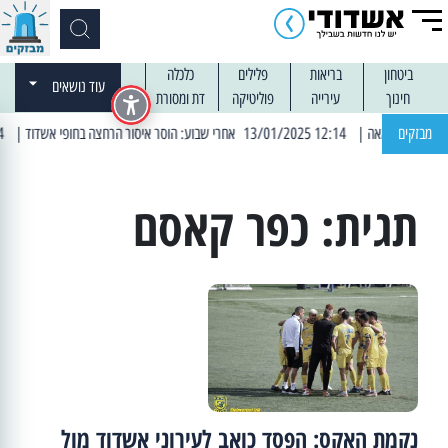
ביטחון
בריאות
פלילים
כלכלה
עוד נושאים
חינוך
עירייה
פוליטיקה
דת ומסורת
מבזקים
| 12:14 13/01/2025 אחרי שבוע: הוסר איסור הרחצה בחופי אשדוד
| 13:04 14/01/2025 עובדים בלילות: עבודות קרצוף וריבוד אספלט
תגית:
כפר קאסם
נקמת האקס: הפסד כואב לעירוני אשדוד מול