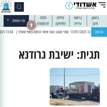
ביטחון
בריאות
פלילים
כלכלה
עוד נושאים
חינוך
עירייה
פוליטיקה
דת ומסורת
| 12:14 13/01/2025 אחרי שבוע: הוסר איסור הרחצה בחופי אשדוד
מבזקים
| 13:04 14/01/2025 עובדים בלילות: עבודות קרצוף וריבוד אספלט
תגית:
ישיבת גרודנא