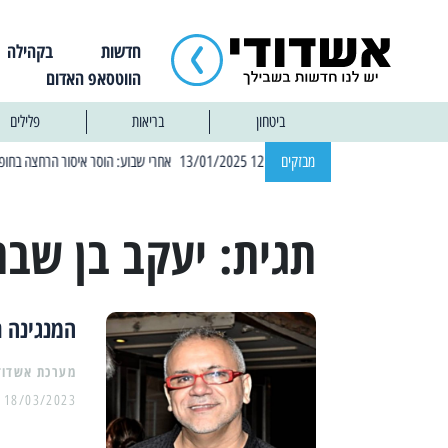
חדשות
בקהילה
הווטסאפ האדום
ביטחון
בריאות
פלילים
| 12:14 13/01/2025 אחרי שבוע: הוסר איסור הרחצה בחופי אשדוד
מבזקים
תגית:
יעקב בן שבת
המנגינה ת
מערכת אשדוד
18/03/2023