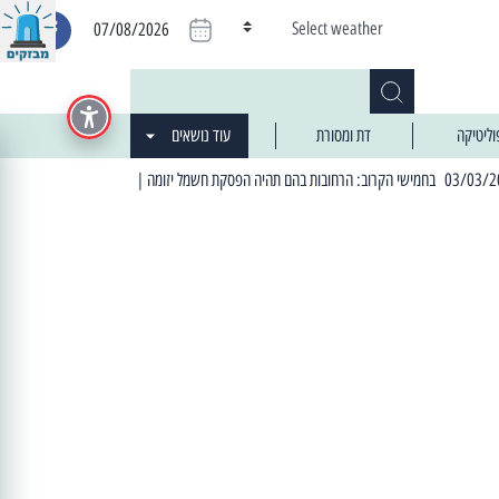
Select weather
07/08/2026
וליטיקה
דת ומסורת
עוד נושאים
| 06:19 25/03/2024 "מה חדש בעיר": המדור שבו תתעדכנו על כל מה ש... חדש