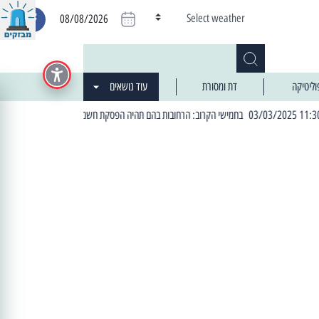
Select weather
08/08/2026
וליטיקה
דת ומסורת
עוד נושאים
| 06:19 25/03/2024 "מה חדש בעיר": המדור שבו תתעדכנו על כל מה ש... חדש