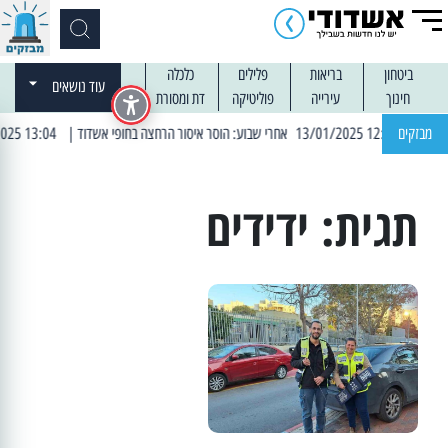
ביטחון
בריאות
פלילים
כלכלה
עוד נושאים
חינוך
עירייה
פוליטיקה
דת ומסורת
: הוסר איסור הרחצה בחופי אשדוד
מבזקים
| 13:04 14/01/2025 עובדים בלילות: עבודות קרצוף וריבוד אספלט
תגית:
ידידים