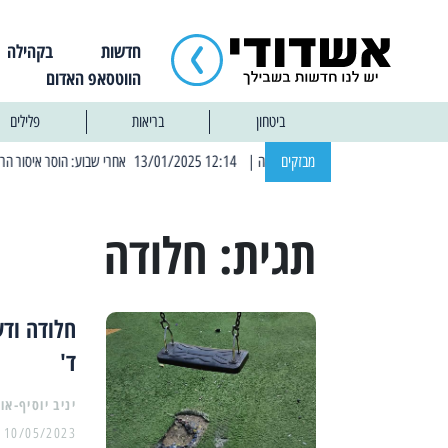
חדשות
בקהילה
הווטסאפ האדום
ביטחון
בריאות
פלילים
מבזקים
| 12:14 13/01/2025 אחרי שבוע: הוסר איסור הרחצה בחופי אשדוד
תגית:
חלודה
חלודה ודש
ד'
יניב יוסיף-או
10/05/2023