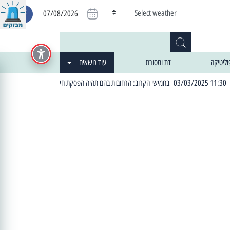
Select weather
07/08/2026
וליטיקה
דת ומסורת
עוד נושאים
| 06:19 25/03/2024 "מה חדש בעיר": המדור שבו תתעדכנו על כל מה ש... חדש