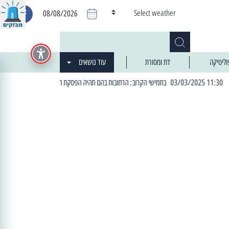
Select weather
08/08/2026
וליטיקה
דת ומסורת
עוד נושאים
| 06:19 25/03/2024 "מה חדש בעיר": המדור שבו תתעדכנו על כל מה ש... חדש