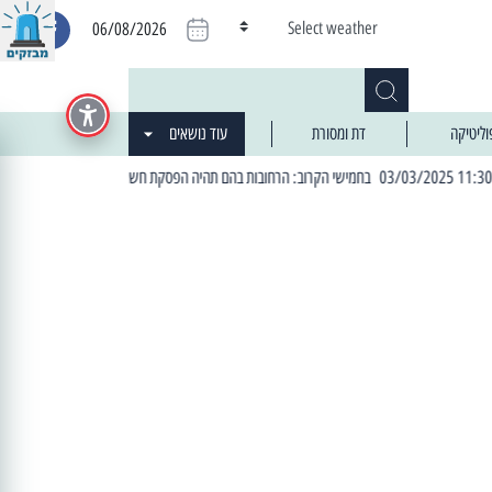
Select weather
06/08/2026
וליטיקה
דת ומסורת
עוד נושאים
| 06:19 25/03/2024 "מה חדש בעיר": המדור שבו תתעדכנו על כל מה ש... חדש