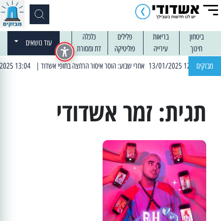
ביטחון
בריאות
פלילים
כלכלה
עוד נושאים
חינוך
עירייה
פוליטיקה
דת ומסורת
| 12:14 13/01/2025 אחרי שבוע: הוסר איסור הרחצה בחופי אשדוד
מבזקים
| 13:04 14/01/2025 עובדים בלילות: עבודות קרצוף וריבוד אספלט
תגית:
זמר אשדודי