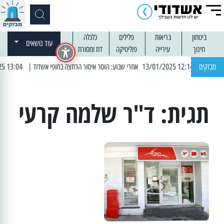
ביטחון
בריאות
פלילים
כלכלה
עוד נושאים
חינוך
עירייה
פוליטיקה
דת ומסורת
מבזקים
| 12:14 13/01/2025 אחרי שבוע: הוסר איסור הרחצה בחופי אשדוד
| 13:04 14/01/2025 עובדים בלילות: עבודות קרצוף וריבוד אספלט
תגית:
ד"ר שלמה קרעי