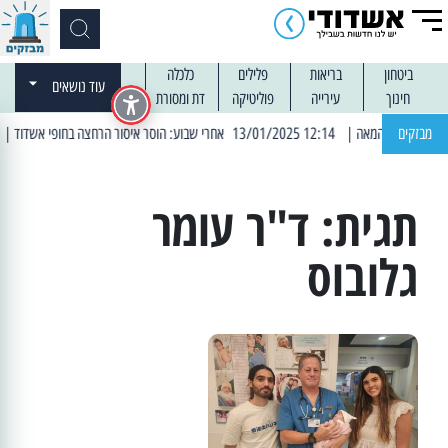
ביטחון
בריאות
פלילים
כלכלה
עוד נושאים
חינוך
עירייה
פוליטיקה
דת ומסורת
מבזקים
| 12:14 13/01/2025 אחרי שבוע: הוסר איסור הרחצה בחופי אשדוד
| 13:04 14/01/2025 עובדים בלילות: עבודות קרצוף וריבוד אס
תגית:
ד"ר עומר
גלובוס