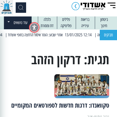
ביטחון
בריאות
פלילים
כלכלה
עוד נושאים
חינוך
עירייה
פוליטיקה
דת ומסורת
מבזקים
| 12:14 13/01/2025 אחרי שבוע: הוסר איסור הרחצה בחופי אשדוד
| 13:04 14/01/2025 עובדים בלילות: עבודות קרצוף וריבוד אספלט
תגית:
דרקון הזהב
טקוואנדו: דרגות חדשות לספורטאים המקומיים
יניב יוסיף-אור