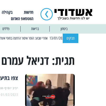
חדשות
בקהילה
הווטסאפ האדום
ביטחון
בריאות
פלילים
| 12:14 13/01/2025 אחרי שבוע: הוסר איסור הרחצה בחופי אשדוד
מבזקים
|
תגית:
דניאל עמרם 
צפו בתיעו
יניב יוסיף-או
01/02/2023