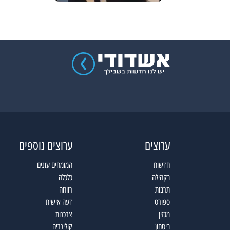
ערוצים
ערוצים נוספים
חדשות
המומחים עונים
בקהילה
כלכלה
תרבות
רווחה
ספורט
דעה אישית
מגזין
צרכנות
ביטחון
קולינריה