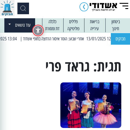
ביטחון
בריאות
פלילים
כלכלה
עוד נושאים
חינוך
עירייה
פוליטיקה
דת ומסורת
| 12:14 13/01/2025 אחרי שבוע: הוסר איסור הרחצה בחופי אשדוד
מבזקים
| 13:04 14/01/2025 עובדים בלילות: עבודות קרצוף וריבוד אספלט
תגית:
גראד פרי