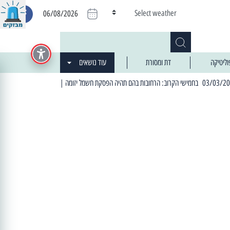
Select weather
06/08/2026
וליטיקה
דת ומסורת
עוד נושאים
| 06:19 25/03/2024 "מה חדש בעיר": המדור שבו תתעדכנו על כל מה ש... חדש