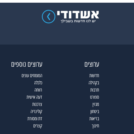
ערוצים
ערוצים נוספים
חדשות
המומחים עונים
בקהילה
כלכלה
תרבות
רווחה
ספורט
דעה אישית
מגזין
צרכנות
ביטחון
קולינריה
בריאות
דת ומסורת
חינוך
קצרים