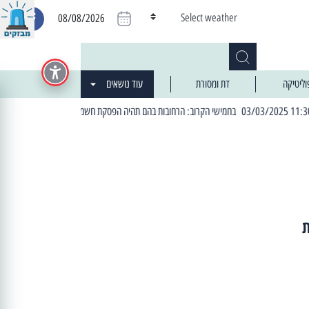
Select weather
08/08/2026
וליטיקה
דת ומסורת
עוד נושאים
| 06:19 25/03/2024 "מה חדש בעיר": המדור שבו תתעדכנו על כל מה ש... חדש