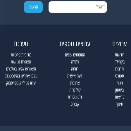
ערוצים
ערוצים נוספים
מערכת
חדשות
המומחים עונים
מדיניות פרטיות
בקהילה
כלכלה
הצהרת נגישות
תרבות
רווחה
הצטרפו אלינו בטלגרם
ספורט
דעה אישית
עקבו אחרינו באינסטגרם
מגזין
צרכנות
עשו לנו לייק בפייסבוק
ביטחון
קולינריה
בריאות
דת ומסורת
חינוך
קצרים