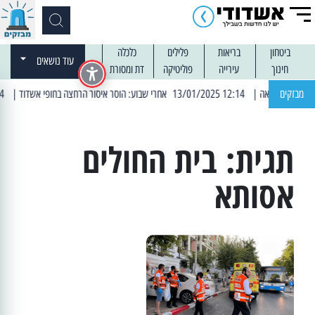
ביטחון
בריאות
פלילים
כלכלה
עוד נושאים
חינוך
עירייה
פוליטיקה
דת ומסורת
מבזקים
| 12:14 13/01/2025 אחרי שבוע: הוסר איסור הרחצה בחופי אשדוד
| 13:04 14/01/2025 עובדים בלילות: עבודות קרצוף וריבוד אספלט
תגית:
בית החולים
אסותא