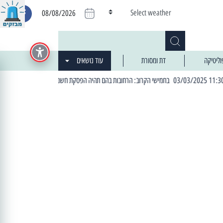
Select weather
08/08/2026
וליטיקה
דת ומסורת
עוד נושאים
| 06:19 25/03/2024 "מה חדש בעיר": המדור שבו תתעדכנו על כל מה ש... חדש