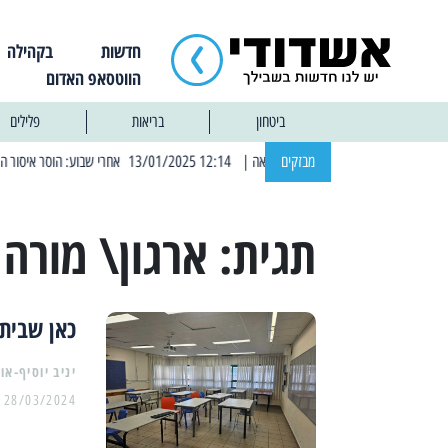
חדשות
בקהילה
הווטסאפ האדום
ביטחון
בריאות
פלילים
מבזקים
| 12:14 13/01/2025 אחרי שבוע: הוסר איסור הרחצה בחופי אשדוד
תגית:
ארגון\ מורה
כאן שביתה
יניב יוסיף-או
28/03/2024