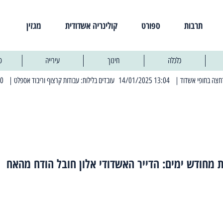
תרבות
ספורט
קולינריה אשדודית
מגזין
כלכלה
חינוך
עירייה
פ
| 13:04 14/01/2025 עובדים בלילות: עבודות קרצוף וריבוד אספלט
| 11:30 03/03/2025 בחמישי הקרוב: הרחובות בהם תהיה הפסקת חשמל יזומה
 מחודש ימים: הדייר האשדודי אלון חובל הודח מהאח