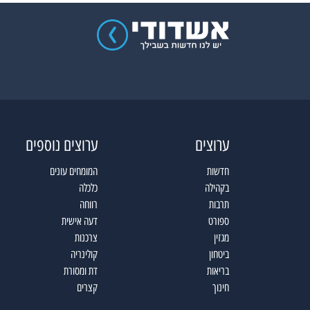
ערוצים
ערוצים נוספים
חדשות
המומחים עונים
בקהילה
כלכלה
תרבות
רווחה
ספורט
דעה אישית
מגזין
צרכנות
ביטחון
קולינריה
בריאות
דת ומסורת
חינוך
קצרים