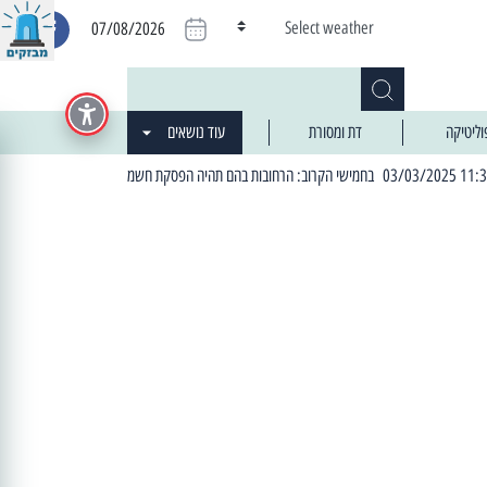
Select weather
07/08/2026
וליטיקה
דת ומסורת
עוד נושאים
| 06:19 25/03/2024 "מה חדש בעיר": המדור שבו תתעדכנו על כל מה ש... חדש