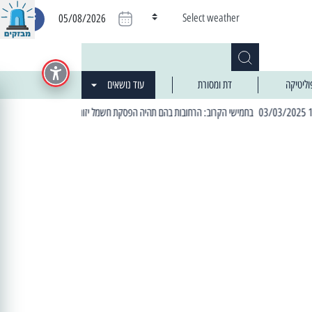
Select weather
05/08/2026
וליטיקה
דת ומסורת
עוד נושאים
| 06:19 25/03/2024 "מה חדש בעיר": המדור שבו תתעדכנו על כל מה ש... חדש