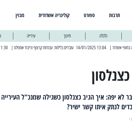
תרבות
ספורט
קולינריה אשדודית
מגזין
כלכלה
חינוך
עירייה
פ
| 13:04 14/01/2025 עובדים בלילות: עבודות קרצוף וריבוד אספלט
| 11:30 03/03/2025 בחמישי הקרוב: הרחובות בהם תהיה הפסקת חשמל יזומה
כצנלסון
ר לא יפה: איך הגיב כצנלסון כשגילה שמנכ"ל העירייה
דים לנתק איתו קשר ישיר?
י