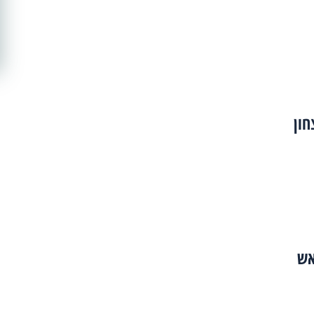
ון
אש