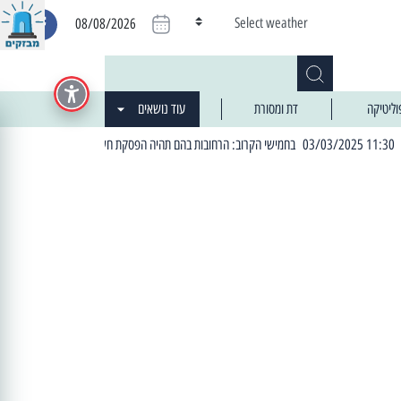
Select weather
08/08/2026
וליטיקה
דת ומסורת
עוד נושאים
| 06:19 25/03/2024 "מה חדש בעיר": המדור שבו תתעדכנו על כל מה ש... חדש