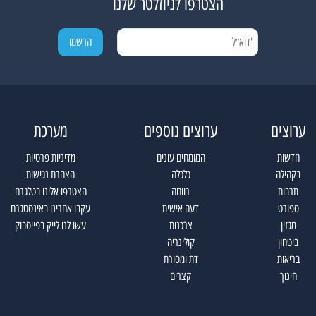
הצטרפו לניוזלטר שלנו
ערוצים
ערוצים נוספים
מערכת
חדשות
המומחים עונים
מדיניות פרטיות
בקהילה
כלכלה
הצהרת נגישות
תרבות
רווחה
הצטרפו אלינו בטלגרם
ספורט
דעה אישית
עקבו אחרינו באינסטגרם
מגזין
צרכנות
עשו לנו לייק בפייסבוק
ביטחון
קולינריה
בריאות
דת ומסורת
חינוך
קצרים