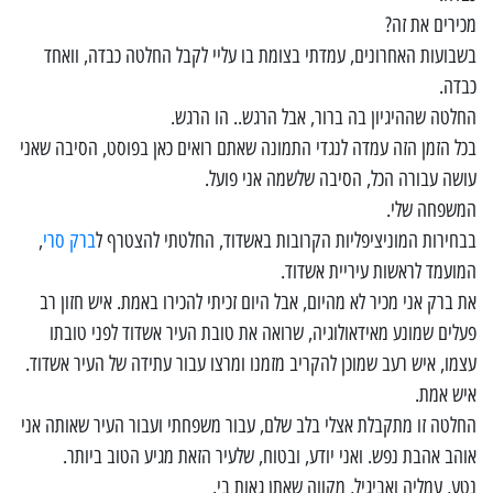
מכירים את זה?
בשבועות האחרונים, עמדתי בצומת בו עליי לקבל החלטה כבדה, וואחד
כבדה.
החלטה שההיגיון בה ברור, אבל הרגש.. הו הרגש.
בכל הזמן הזה עמדה לנגדי התמונה שאתם רואים כאן בפוסט, הסיבה שאני
עושה עבורה הכל, הסיבה שלשמה אני פועל.
המשפחה שלי.
בבחירות המוניציפליות הקרובות באשדוד, החלטתי להצטרף ל
ברק סרי
,
המועמד לראשות עיריית אשדוד.
את ברק אני מכיר לא מהיום, אבל היום זכיתי להכירו באמת. איש חזון רב
פעלים שמונע מאידאולוגיה, שרואה את טובת העיר אשדוד לפני טובתו
עצמו, איש רעב שמוכן להקריב מזמנו ומרצו עבור עתידה של העיר אשדוד.
איש אמת.
החלטה זו מתקבלת אצלי בלב שלם, עבור משפחתי ועבור העיר שאותה אני
אוהב אהבת נפש. ואני יודע, ובטוח, שלעיר הזאת מגיע הטוב ביותר.
נטע, עמליה ואביגיל, מקווה שאתן גאות בי.