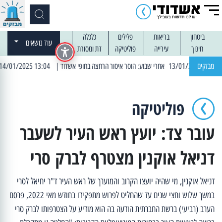
ביטחון
בריאות
פלילים
כלכלה
עוד נושאים
חינוך
עירייה
פוליטיקה
דת ומסורת
מבזקים
| 13:04 14/01/2025 עובדים בלילות: עבודות קרצוף וריבוד אספלט
פוליטיקה
עובר צד: יועץ ראש העיר לשעבר
דניאל אוקנין מצטרף לברק סרי
דניאל אוקנין, מי שהיה יועצו הקרוב והמוערך של ראש העיר ד"ר יחיאל לסרי
במשך שלוש וחצי שנים עד שהחליט לפרוש מתפקידו בחודש מאי 2022, פרסם
הערב (רביעי) ברשת החברתית הודעה בה הוא מודיע על הצטרפותו לברק סרי