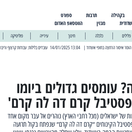
בקהילה
תרבות
ספורט
שדודית
מגזין
הווטסאפ האדום
פלילים
כלכלה
חינוך
עירייה
פוליטיקה
| 13:04 14/01/2025 עובדים בלילות: עבודות קרצוף וריבוד אספלט
| 11:30 03/03/2025 בחמישי הקרוב: הרחובות בהם תהיה הפסקת חשמל יזומה
 עומסים גדולים ביומו
פסטיבל קרם דה לה קרם'
ות של ישראלים (מכל רחבי הארץ) נוהרים אל עבר מקום אחד
 פסטיבל הקינוחים ״קרם דה לה קרם״ שנפתח בקול תרועה