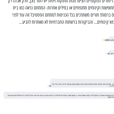
ב הקונדיטורים המקומיים הציעו מנות מתוקות ויפות יש לומר (וכן, חלק אכלנו רק
 מחופשות וקינוחים מתנפחים או במילים אחרות- המתחם נראה כמו בית
 ברמות! תורים משתרכים בכל הכניסות למתחם הפסטיבל וזה עוד לפני
כוש קינוחים… והביקורות ברשתות החברתיות לא מאחרות להגיע…