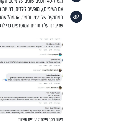
מעל ל-40 דוכנים שונים של מיט
עם העיניים), מופעים לילדים, דמויות
המתוקים של ״עמי ותמי״, אממה? עמוס
שדיברנו על התורים המוטרפים כדי לר
צילום מסך פייסבוק עיריית אשדוד