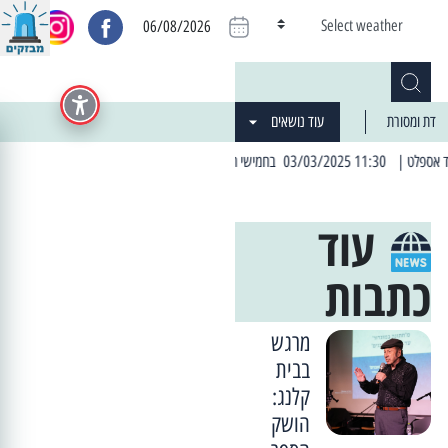
Select weather
06/08/2026
דת ומסורת
עוד נושאים
| 06:19 25/03/2024 "מה חדש בעיר": המדור שבו תתעדכנו על כל מה ש... חדש
עוד
כתבות
מרגש
בבית
קלנג:
הושק