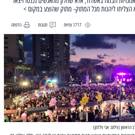
מנויות הבמה באשדוד, אלא שחלק מהאנשים נכנסו ויצאו
א הצליחו ליהנות מכל המתוק- מתוק שהוצע במקום >
1717 צפיות
תגובות
הדפסה
 הראשון (צילום: אבי פלדמן)