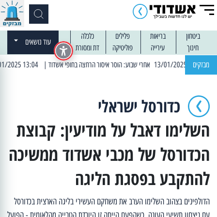
ביטחון
בריאות
פלילים
כלכלה
עוד נושאים
חינוך
עירייה
פוליטיקה
דת ומסורת
מבזקים
| 13:04 14/01/2025 עובדים בלילות: עבודות קרצוף וריבוד אספלט
כדורסל ישראלי
השלימו דאבל על מודיעין: קבוצת
הכדורסל של מכבי אשדוד ממשיכה
להתקבע בפסגת הליגה
הדולפינים בצהוב השלימו הערב את משחקם העשירי בליגה הארצית בכדורסל
עם ניצחון תשיעי העונה, כשהפעם הייתה זו היורדת הטרייה מהלאומית - הפועל