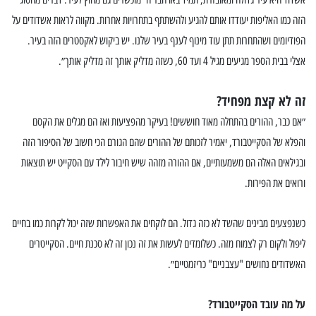
הזה כמו האליפות יעודדו אותם להגיע ולהשתתף בתחרויות אחרות. מקווה לראות אשדודים על
הפודיומים ושהתחרות תתן עוד מינוף לענף בעיר שלנו. יש ביקוש לאקסטרים הזה בעיר.
אצלי בבית הספר מגיעים מגיל 4 ועד 60, כשזה מדליק אותך זה מדליק אותך״.
זה לא קצת מפחיד?
״אם כבר, ההורים בהתחלה מאוד חוששים! בעיקר מהפציעות ואז הם מגלים את הקסם
והפלא של הסקייטבורד, יאמיר לזכותם של ההורים שהם הגורם הכי חשוב של הסיפור הזה
ובגילאים האלה הם משמעותיים, אם ההורה מזהה שיש חיבור לילד עם הסקייט יש תוצאות
ורואים את הפירות.
כשנפצעים מבינים שהשד לא כזה גדול. הם לוקחים את האפשרות שזה יכול לקרות כמו בחיים
ליפול ולקום רק לצמוח מזה. כשלומדים לעשות את זה נכון זה לא סכנת חיים. הסקייטרים
האשדודים נחושים "עצבניים" כריזמטיים״.
על מה עובד הסקייטבורד?