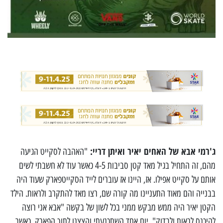
ג'רמי אבא של האחים יאיר ואיתן דריי:
"האהבה לסקייט הגיעה
מהם, זה התחיל בגיל מאד קטן סביבות 4-5 כאשר עוד לא חשבתי לשים
אותם על סקייט אפילו. אז, היינו אז עוברים לייד הסקייטפארק שעוד היה
בבנייה והם מאוד התעניינו מה קורה שם, רצו מאד להתקרב ולראות. הילד
הקטן יאיר היה ממש מבקש ממני בכל לשון של בקשה "אבא אני רוצה
להיכנס לראות ולבדוק", יום אחד השתכנעתי והצצנו לתוך הפארק. כאשר