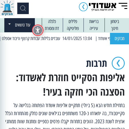
ביטחון
בריאות
פלילים
כלכלה
עוד נושאים
חינוך
עירייה
פוליטיקה
דת ומסורת
מבזקים
| 13:04 14/01/2025 עובדים בלילות: עבודות קרצוף וריבוד אספלט
| 11:30 03/03/2025 בחמישי הקרוב: הרחובות בהם תהיה הפסקת חשמל יזומה
תרבות
אליפות הסקייט חוזרת לאשדוד:
הסצנה הכי חזקה בעיר!
בתחילת חודש הבא (5 ביולי) תתקיים אליפות אשדוד הפתוחה בגלישה על
סקייטבורד, בה יתארחו כ-120 משתתפים בגילאים שונים כחלק מהתחרות הכלל
ארצית לשנת 2023. הזוכים בתחרות יקבלו פרסים כספיים ומתנות שוות ממותגי