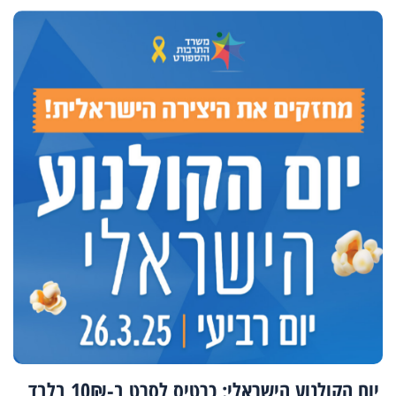
יום הקולנוע הישראלי: כרטיס לסרט ב-10₪ בלבד