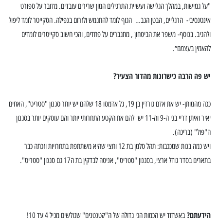
"על גמישות, במהלך הגלישה ועשיית התרגילים המון שרירים עובדים. מדובר על ספורט
אינטנסיבי- הרגליים, הבטן הגב… הגוף לומד להתגמש ולזרום בנפילה. הסקייטר לומד ליפול
ולהגיב. בנוסף-
משפר את הביטחון , מתגברים על פחדים, והכי חשוב סקייטרים לומדים
להאמין בעצמם״.
יש פה הרבה כישרונות מהדור הצעיר?
ככה מהמותן- יש את אדם גורדין בן 19, גל אדמסו 18 שלהם יש יותר סגנון "סטריט", האחים
יאיר ואיתן דריי בני ה-9 וה-11 יש להם את הקטע התחרותי יותר והם עוסקים יותר בסגנון
ה"פול" (בריכה).
ויש כמה בנות שמככבות: תהל סלמן בת 12 וחצי שהיא משתתפת בתחרויות וזכתה כבר
בתארים בסדר גודל ארצי, בסגנון "סטריט", אניטה לבדקין בת ה17 גם סגנון "סטריט".
הידעתם?
באשדוד יש הכמות הכי גדולה של ה"קטנטנים" שגולשים מגיל 4 עד 10!