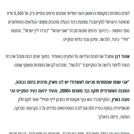
לזוכים בתחרות במקומות הראשון השני ושלישי מוצעים פרסים כספיים צ'ק של 8,000 ש״ח
מהאיגוד הישראלי לסקייטבורד ומתנות ביגוד הנעלה ומיגונים ממותגי הגולשים הפופולארים
נותני החסות – ביניהם: פרסים מתנות חברת "ואס ישראל" "בורדר ליין ישראל", והחנות
"ווילי" -ביגוד, הלבשה, ומיגון עבור גולשי הסקייט.
אהוד דנן
שמוביל את סצנת הגלישה על הסקייט באשדוד במשך שנים רבות ומנהל את בית
הספר ללימוד גלישה על הסקייטבוד "גלגשת", מתרגש לקראת התחרות ומשתף אותנו:
"אני שמח שהתחרות מגיעה לאשדוד! יש לנו פארק מדהים ברמה גבוהה,
הסצנה האשדודית חזקה כבר משנות ה2000, והעיר ידועה כעיר הסקייט הכי
טובה בארץ,
הסקייטבורד הוא ענף אקסטרימי בסגנון לייף סטייל" אשר לוקח חלק
מהאוליפידה בטוקיו בפריז ולוס אנג'לס בו הספורטאים נמדדים על 3 עקרונות:
טכניקה,
הופעה, זרימה בפארק״.
אשדוד היא עיר גדולה ומאובזרת, תמיד באו חבר'ה מוכשרים גם מחוץ לעיר. דברים מהסוג