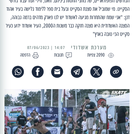
הגולשים הפופולאריים, של נותני החסות ביניהם: וואס, ווילי ועוד עבור גולשי
הסקייט. מי שמוביל את סצנת הסקייט ובעל בית ספר ללימוד גלישה בעיר אהוד
דנן: "אני שמח שהתחרות מגיעה לאשדוד יש לנו פארק מדהים ברמה גבוהה,
הסצנה האשדודית היא סצנה חזקה כבר משנות ה2000, העיר אשדוד ידוע כעיר
סקייט הכי טובה בארץ"
מערכת אשדודי
14:07 | 07/06/2023
2090 צפיות
תגובות
הדפסה