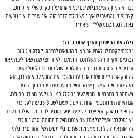
כבר היה ניתן להגיע ולגלוש שם,שמתי אותו על הסקייט שלי הייתי רוכב
קצת פעם, והראיתי לו איך ניגשים לכל הדבר הזה, איך עומדים ואיך נוסעים,
באותו רגע הבנתי שלילד יש את זה.
גילה את הכישרון והניף אותו גבוה:
"הלכתי לקנות לו ולאחיו את הציוד המתאים לרכיבה, קסדה מיגוניות
לברכיים וסקייט חדש משלו וככה התחלנו . לאחר חצי שנה שאני לימדתי את
הבנים את הבסיס והדברים ההתחלתיים שכל הורה בגדול יכול פשוט
להחזיק את הידיים וולוות את הילד המשכנו את המסע עם אהוד דנן, הוא
ראה אותם ואת הכישרון שלהם ומאז הם עובדים ביחד המון. הבנים
משתתפים בתחרויות מחוץ לעיר וזה כולל המון השקעה מצידנו ההורים,
אם הייתה תחרות בעיר אחרת היינו נוסעים לשם 3 שבועות לפני כדי
להתאמן בפארק הסקייט כדי שיכירו ויגיעו מוכנים לתחרות. יש להם חשבון
"אינסטגרם" פעיל לכל אחד שם אנחנו מעלים תמונות וסרטונים כדי
להראות את היכולות המרשימות שלהם. בלי תמיכה של ההורים זה בלתי
אפשרי, ההורים חיביים להיות נוכחים ולתמוך כדי שכל הדבר הזה יקרה