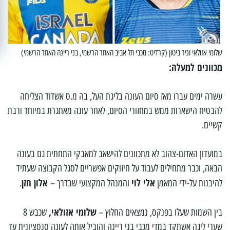
שלומי אזולאי וניר ביטון (קרדיט: מכבי תל אביב האתר הרשמי, בני ריינה האתר הרשמי)
מכוונים למעלה:
עשרה ימים עברו מאז סיום העונה בליגת העל, בה מ.ס אשדוד הצליחה
להבטיח הישארות ממש במחזורי הסיום, לאחר עונה מאתגרת במיוחד ורבת
קשיים.
במועדון האדום-צהוב לא מתכוונים להישאב למאבקי התחתית גם בעונה
הבאה, וכבר מתחילים לעבוד על חיזוקים אפשריים לסגל הקבוצה שעתיד
אלי לוי
אלון חזן
להיבנות על-ידי המאמן
והמנהל המקצועי שבדרך –
.
שלומי אזולאי,
בין השמות שעלו בפנקס, נמצאים החלוץ –
שכבש 8
שערי ליגה אשתקד במדי מכבי בני ריינה והוביל אותה לעונה סנסציונית עד