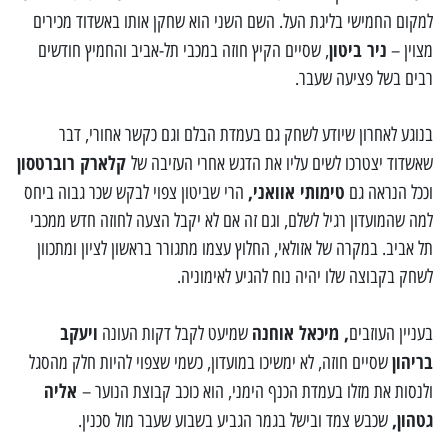
למקום החמישי בליגת העל. השם השני הוא שחקן אותו באשדוד מכירים
ניר ביטון
מצוין –
, שסיים הקיץ חוזה במכבי תל-אביב והחמיץ חודשים
רבים בשל פציעה שעבר.
בנוגע לאחרון שיודע לשחק גם בעמדת הבלם וגם כקשר אחורי, דבר
קלארק רוברטסון
שאשדוד יצטרכו לשים עליו את הדגש אחרי העזיבה של
טימותי אוואני,
וככל הנראה גם
הרי שביטון צפוי לבקש שכר גבוה ביחס
למה שהמועדון רגיל לשלם, וגם זה אם לא יקבל הצעה לחוזה חדש ממכבי
תל אביב. במקרה של אזולאי, החלוץ עצמו מתגורר בראשון לציון ומתכוון
לשחק בקבוצה שלו יהיה נוח להגיע לאימוניה.
, מיכאל אוחנה
ויעקב
בעניין העוזבים
שמיעט לקבל דקות העונה
בריהון
שסיים חוזה, לא ימשיכו במועדון, כשמי שצפוי להיות חלק מהסגל
אליה
ולנסות את מזלו בעמדת הכנף הימני, הוא כוכב קבוצת הנוער –
גטהון,
שכבש צמד ובישל בגמר הגביע בשבוע שעבר מול סכנין.