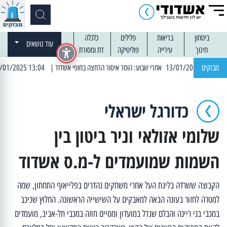
ביטחון
בריאות
פלילים
כלכלה
עוד נושאים
חינוך
עירייה
פוליטיקה
דת ומסורת
מבזקים
| 13:04 14/01/2025 עובדים בלילות: עבודות קרצוף וריבוד אספלט
כדורגל ישראלי
שלומי אזולאי וניר ביטון בין
השמות שמועמדים ל-מ.ס אשדוד
הקבוצה ששרדה בליגת העל אחרי משחקים נהדרים בפלייאוף התחתון, שמה
למטרה לחזור בעונה הבאה למאבקים על השישייה הראשונה. החלוץ שכיכב
במכבי בני ריינה והבלם שגדל במועדון ומסיים חוזה במכבי תל-אביב, מועמדים