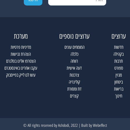
ערוצים
ערוצים נוספים
מערכת
חדשות
המומחים עונים
מדיניות פרטיות
בקהילה
כלכלה
הצהרת נגישות
תרבות
רווחה
הצטרפו אלינו בטלגרם
ספורט
דעה אישית
עקבו אחרינו באינסטגרם
מגזין
צרכנות
עשו לנו לייק בפייסבוק
ביטחון
קולינריה
בריאות
דת ומסורת
חינוך
קצרים
All rights reserved by Ashdodi, 2022 | Built by
Webeffect ©