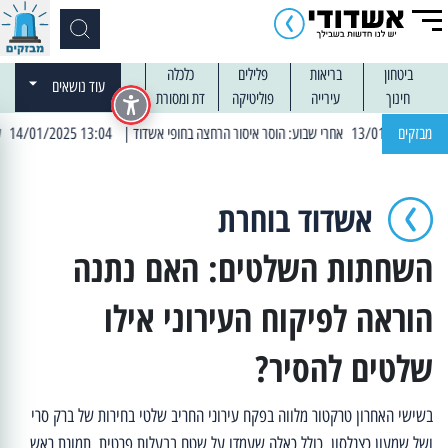
ביטחון
בריאות
פלילים
כלכלה
עוד נושאים
חינוך
עירייה
פוליטיקה
דת ומסורת
מבזקים
| 13:04 14/01/2025 עובדים בלילות: עבודות קרצוף וריבוד אספלט
אשדוד בוחרת
השחתות השלטים: האם נתנה
הוראה לפיקוח העירוני אילו
שלטים להסיר?
בשישי האחרון טרקטור מלווה בפקח עירוני החריב שלטי בחירות של ברק סרי
ושל שמעון כצנלסון, כולל כאלה שעמדו על שטח בבעלות פרטית. תמונת ראש