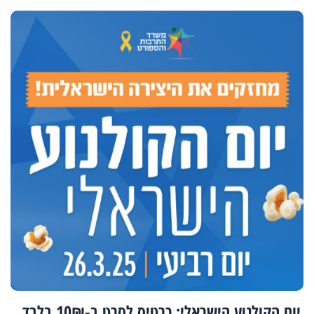
יום הקולנוע הישראלי: כרטיס לסרט ב-10₪ בלבד