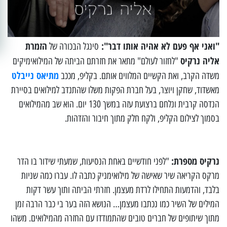
"ואני אף פעם לא אהיה אותו דבר":
הזמרת
סינגל הבכורה של
אליה נרקיס
"לחזור לעולם" מתאר את חזרתם הביתה של המילואימיקים
מתיאס נייבלט
משדה הקרב, ואת הקשיים המלווים אותם. בקליפ, מככב
מאשדוד, שחקן ויוצר, בעל חברת הפקות משלו שהתנדב למילואים בסיירת
הנדסה קרבית ונלחם ברצועת עזה במשך 130 יום. הוא שב מהמילואים
בסמוך לצילום הקליפ, ולקח חלק מתוך חיבור והזדהות.
נרקיס מספרת:
"לפני חודשיים באחת הנסיעות, שמעתי שידור בו הדר
מרקס הקריאה שיר שאישה של מילואימניק כתבה לו. עברו כמה שניות
בלבד, והדמעות התחילו לרדת מעצמן. חזרתי הביתה ותוך עשר דקות
המילים של השיר כמו נכתבו מעצמן… הנושא הזה בער בי כבר הרבה זמן
מתוך שיתופים של חברים טובים שהתמודדו עם החזרה מהמילואים. משהו