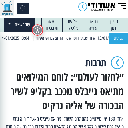
ביטחון
בריאות
פלילים
כלכלה
עוד נושאים
חינוך
עירייה
פוליטיקה
דת ומסורת
מבזקים
| 13:04 14/01/2025 עובדים בלילות: עבודות קרצוף וריבוד אספלט
תרבות
״לחזור לעולם״: לוחם המילואים
מתיאס נייבלט מככב בקליפ לשיר
הבכורה של אליה נרקיס
אחרי 130 ימי מילואים בהם לחם השחקן מתיאס נייבלט מאשדוד הוא נחת
היישר לסט צילומים לקליפ של הסינגל הראשון מתוך אלבום הבכורה של הזמרת