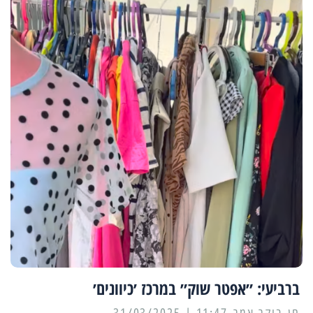
ברביעי: ״אפטר שוק״ במרכז ׳כיוונים׳