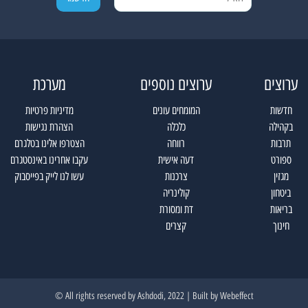
ערוצים
ערוצים נוספים
מערכת
חדשות
המומחים עונים
מדיניות פרטיות
בקהילה
כלכלה
הצהרת נגישות
תרבות
רווחה
הצטרפו אלינו בטלגרם
ספורט
דעה אישית
עקבו אחרינו באינסטגרם
מגזין
צרכנות
עשו לנו לייק בפייסבוק
ביטחון
קולינריה
בריאות
דת ומסורת
חינוך
קצרים
All rights reserved by Ashdodi, 2022 | Built by
Webeffect ©