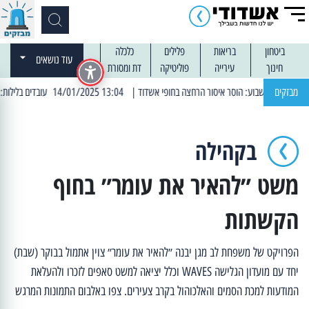
ביטחון
בריאות
פלילים
כלכלה
עוד נושאים
חינוך
עירייה
פוליטיקה
דת ומסורת
מבזקים
| 13:04 14/01/2025 עובדים בלילות: עבודות קרצוף וריבוד אספלט
בקהילה
משט ״להאיר את עומר״ בחוף
הקשתות
הפרויקט של משפחת לב מגן יבנה ״להאיר את עומר״ צוין אתמול בבוקר (שבת)
יחד עם מועדון הגלישה WAVES וכלל יציאה למשט סאפים לזכרו ולהעלאת
המודעות למכת הסמים והאלכוהול בקרב צעירים. צפו באלבום התמונות המרגש