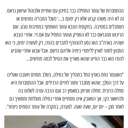
ההתמכרות של עומר התחילה כבר בתיכון עם שתיית אלכוהול ועישון גראס.
זה לא היה משהו קבוע אלא רק ׳פעם ב…׳ כשכל החבר׳ה נפגשים או
כשמבלים במסיבה. בתקופת הצבא עומר השתתף במסיבות טבע. שם
הריגוש מהגראס כבר לא הספיק ועומר התחיל עם אמ.די. אחרי הצבא
ושהיה בארה"ב הוא נסע להצטרף לחברים בהודו, רק לעשרה ימים, כי הוא
התכוון לחזור לארץ ללימודי כימיה אליהם נרשם. אבל שבוע אחרי שהגיע
להודו הוא כבר הודיע שהוא מאריך את הטיול לכמה חודשים…
"כשעומר נחת בארץ החל בתהליך של גמילה, בשלב מסוים חשבנו שעלינו
על דרך המלך, שהוא מתגבר וחוזר לחיים הרגילים. אבל ההתמכרות היא
מחלה כרונית. מחלה שניתן במאמץ רב ועם הרבה עזרה לשלוט בה
ולהישאר נקי, אך המאבק אינו מסתיים אחרי גמילה מוצלחת וממשיך גם
לאחר מכן – יום יום, שעה שעה. לצערנו, במקרה של עומר הסמים ניצחו".