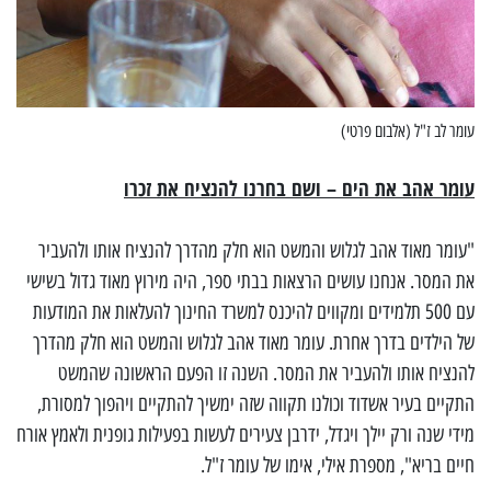
עומר לב ז"ל (אלבום פרטי)
עומר אהב את הים – ושם בחרנו להנציח את זכרו
"עומר מאוד אהב לגלוש והמשט הוא חלק מהדרך להנציח אותו ולהעביר
את המסר. אנחנו עושים הרצאות בבתי ספר, היה מירוץ מאוד גדול בשישי
עם 500 תלמידים ומקווים להיכנס למשרד החינוך להעלאות את המודעות
של הילדים בדרך אחרת. עומר מאוד אהב לגלוש והמשט הוא חלק מהדרך
להנציח אותו ולהעביר את המסר. השנה זו הפעם הראשונה שהמשט
התקיים בעיר אשדוד וכולנו תקווה שזה ימשיך להתקיים ויהפוך למסורת,
מידי שנה ורק יילך ויגדל, ידרבן צעירים לעשות בפעילות גופנית ולאמץ אורח
חיים בריא", מספרת אילי, אימו של עומר ז"ל.