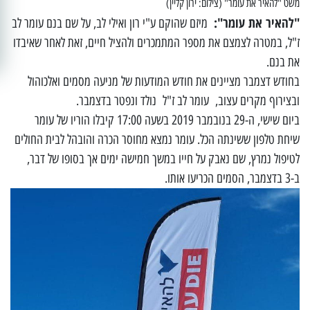
משט "להאיר את עומר" (צילום: ירון קליין)
"להאיר את עומר":
מיזם שהוקם ע"י רון ואילי לב, על שם בנם עומר לב
ז"ל, במטרה לצמצם את מספר המתמכרים ולהציל חיים, זאת לאחר שאיבדו
את בנם.
בחודש דצמבר מציינים את חודש המודעות של מניעה מסמים ואלכוהול
ובצירוף מקרים עצוב, עומר לב ז"ל נולד ונפטר בדצמבר.
ביום שישי, ה-29 בנובמבר 2019 בשעה 17:00 קיבלו הוריו של עומר
שיחת טלפון ששינתה הכל. עומר נמצא מחוסר הכרה והובהל לבית החולים
לטיפול נמרץ, שם נאבק על חייו במשך חמישה ימים אך בסופו של דבר,
ב-3 בדצמבר, הסמים הכריעו אותו.