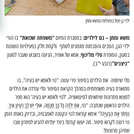
ילדי גן פטל בפעילות המשא ומתן
משא ומתן – גם לילדים:
"משפחה שכזאת"
במסגרת המיזם
בו הורי
ילדי הגן, הסבים והסבתות מוזמנים לשתף ולקחת חלק בפעילויות השונות
טלי מלינוף
במעון, הסופרת
, אמא של אופיר, הגיעה בשבוע שעבר למעון
"ניצנים"
(רובע י"ב).
טלי שיתפה את הילדים בסיפור פרי עטה: "נוי ולאמא יש בעיה", בו
מתוארת בעיה משפחתית-במהלך הקראת הסיפור טלי עודדה את הילדים
למצוא פתרונות שיתאימו לסיטואציה. 'לנוי ולאמא יש בעיה' הוא ספר
הילדים הראשון שכתבה: "נוֹי, אַתְּ יַלְדָּה כָּל כָּךְ חֲכָמָה. אוּלַי יֵשׁ לָךְ רַעְיוֹן אֵיךְ
נִפְתֹּר אֶת הַבְּעָיָה?" אימא קוראת לנוי הקטנה לאמבטיה, ובדיוק באותו הזמן
נוי רוצה לקרוא סיפור. מה יעשו קודם? כיצד יצליחו להגיע לפתרון שבו
שתיהן מרוצות?