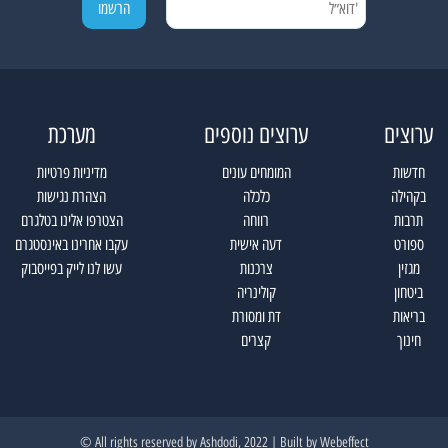
ערוצים
ערוצים נוספים
מערכת
חדשות
המומחים עונים
מדיניות פרטיות
בקהילה
כלכלה
הצהרת נגישות
תרבות
רווחה
הצטרפו אלינו בטלגרם
ספורט
דעה אישית
עקבו אחרינו באינסטגרם
מגזין
צרכנות
עשו לנו לייק בפייסבוק
ביטחון
קולינריה
בריאות
דת ומסורת
חינוך
קצרים
All rights reserved by Ashdodi, 2022 | Built by
Webeffect ©