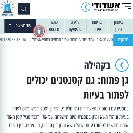
ביטחון
בריאות
פלילים
כלכלה
עוד נושאים
חינוך
עירייה
פוליטיקה
דת ומסורת
מבזקים
| 13:04 14/01/2025 עובדים בלילות: עבודות קרצוף וריבוד אספלט
בקהילה
גן פתוח: גם קטנטנים יכולים
לפתור בעיות
במפגש עם הסופרת האשדודית טלי מלינוף, ילדי גן 'פטל' רכשו כלים לפתרון
בעיות וניהול משא ומתן במסגרת מיזם 'משפחה שכזאת'. "כבר מגיל קטן מאוד
אנחנו נדרשים לפתור בעיות ולנהל משא ומתן בין חברים, בין אחים, בין הורים