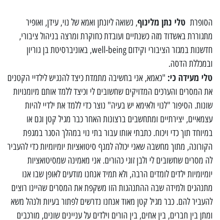
טלי נתן מלינוף
הסופרת
, נשואה ליונתן ואמא של נוי, עידן, ואופיר
מתגוררת באשדוד מזה כשנתיים ועובדת כחוקרת ומרצה בניהול ציבורי,
חדשנות במגזר הציבורי וקידום well-being, באוניברסיטת בן גוריון
ובמכללת הדסה.
טלי מעידה כי:
"כאמא, אני בחשיבה מתמדת כיצד להנגיש לילדיי הקטנים
את המסרים והערכים המדויקים שחשובים לי וכיצד ללמד אותם מיומנויות
שונות. הסיפור "לנוי ולאימא יש בעיה" נוצר כדי ללמד את ילדיי להיות
עצמאיים, יצירתיים ומתחשבים ברצונות האחר כבר מגיל קטן וגם או
במיוחד תוך כדי ויכוח. כתבתי אותו עבור בתי נוי במהלך הסגר במגפת
הקורונה, מתוך מחשבה שאני יכולה למנף סיטואציות יומיומיות כדי להעביר
לה מסרים שחשובים לי ולבן זוגי כהורים. אני מאמינה שמסיטואציות
יומיומיות ילדים לומדים הרבה, ולא תמיד אנחנו מודעים לאופן שבו אנו
מתנהגים ולמידה שבה ההתנהגות הזו משקפת את המסרים שהיינו רוצים
להעביר להם. כבר מגיל קטן מאוד אנחנו נדרשים לפתור בעיות ולנהל משא
ומתן בין חברים, בין אחים, בין הורים וילדים על עניינים שונים, מורכבים