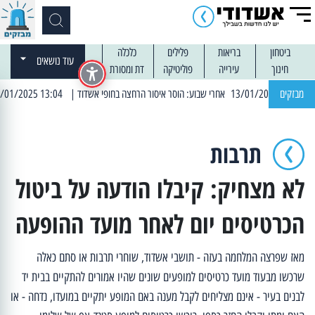
ביטחון
בריאות
פלילים
כלכלה
עוד נושאים
חינוך
עירייה
פוליטיקה
דת ומסורת
מבזקים
| 13:04 14/01/2025 עובדים בלילות: עבודות קרצוף וריבוד אספלט
תרבות
לא מצחיק: קיבלו הודעה על ביטול
הכרטיסים יום לאחר מועד ההופעה
מאז שפרצה המלחמה בעזה - תושבי אשדוד, שוחרי תרבות או סתם כאלה
שרכשו מבעוד מועד כרטיסים למופעים שונים שהיו אמורים להתקיים בבית יד
לבנים בעיר - אינם מצליחים לקבל מענה באם המופע יתקיים במועדו, נדחה - או