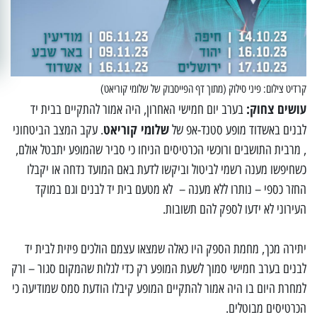
קרדיט צילום: פיני סילוק (מתוך דף הפייסבוק של שלומי קוריאט)
עושים צחוק:
בערב יום חמישי האחרון, היה אמור להתקיים בבית יד
שלומי קוריאט
לבנים באשדוד מופע סטנד-אפ של
. עקב המצב הביטחוני
, מרבית התושבים ורוכשי הכרטיסים הניחו כי סביר שהמופע יתבטל אולם,
כשחיפשו מענה רשמי לביטול וביקשו לדעת באם המועד נדחה או יקבלו
החזר כספי – נותרו ללא מענה – לא מטעם בית יד לבנים וגם במוקד
העירוני לא ידעו לספק להם תשובות.
יתירה מכך, מחמת הספק היו כאלה שמצאו עצמם הולכים פיזית לבית יד
לבנים בערב חמישי סמוך לשעת המופע רק כדי לגלות שהמקום סגור – ורק
למחרת היום בו היה אמור להתקיים המופע קיבלו הודעת סמס שמודיעה כי
הכרטיסים מבוטלים.