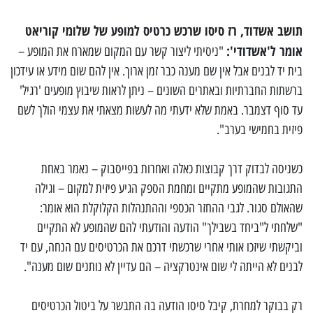
תושב אשדוד, רז סיסו שרכש כרטיס למופע של שלומי קוריאט
אומר ל'אשדודי':
"ניסיתי ליצור קשר עם המקום שמארח את המופע –
בית יד לבנים אבל אין שם מענה כבר זמן ארוך. אין להם שום מידע או עידכון
ברשתות החברתיות ובאתרים השונים – ניתן לראות שיבוץ מופעים 'רגיל'
עד סוף דצמבר. באמת שלא ידעתי מה לעשות מצאתי את עצמי הולך לשם
פיזית בחמישי בערב".
כשניסה לבדוק דרך קבוצות כאלה ואחרות בפייסבוק – נאמר באחת
התגובות שהמופע מתקיים ומחמת הספק הגיע פיזית למקום – וגילה
שהאולם סגור. לגבי ההחזר הכספי וההתנהלות הקלוקלת הוא אומר:
"שלחתי ל"ביחד בשבילך" הודעה והודעתי להם שהמופע לא התקיים
וביקשתי שיזכו אותי אחרי שרכשתי דרכם את הכרטיסים עם הנחה, עם יד
לבנים לא הייתה לי שום אינטרקציה – הם עדיין לא נותנים שום מענה".
רק בבוקר למחרת, קיבל סיסו הודעה בה התבשר על ביטול הכרטיסים