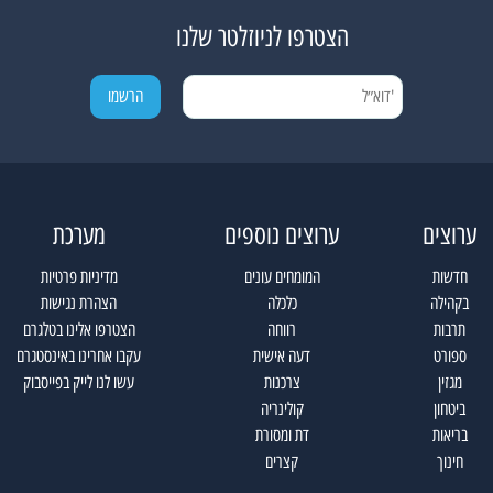
הצטרפו לניוזלטר שלנו
ערוצים
ערוצים נוספים
מערכת
חדשות
המומחים עונים
מדיניות פרטיות
בקהילה
כלכלה
הצהרת נגישות
תרבות
רווחה
הצטרפו אלינו בטלגרם
ספורט
דעה אישית
עקבו אחרינו באינסטגרם
מגזין
צרכנות
עשו לנו לייק בפייסבוק
ביטחון
קולינריה
בריאות
דת ומסורת
חינוך
קצרים