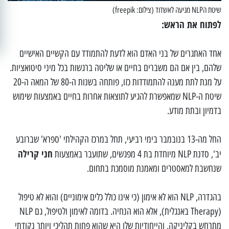
שיטת הNLP מגיעה לאשדוד (צילום: freepik)
לפתוח את הראש:
אחד האתגרים של בני האדם הוא לדעת להתמודד עם הקשיים האישיים
שלהם, בין אם הם משברים בחיים או שליטה ברגשות בכל מיני סיטואציות.
על מנת לתת מענה להתמודדות כזו, פותחה בשנות ה-80 של המאה ה-20
שיטת ה-NLP שמאפשרת להגיע לתוצאות אחרות בחיים באמצעות שימוש
בדמיון ובתת מודע.
החל מה-13 בנובמבר בימי רביעי, תחל במרכז הקהילתי 'ספרא' שברובע
חני קרילה
יב', סדנת NLP מיוחדת בת 4 מפגשים, שתועבר באמצעות
שנחשבת למאסטרים ומאמנת מוסמכת בתחום.
בהגדרה, NLP הוא לא אימון (כי אינו כולל כלים אימוניים) והוא לא טיפול
(Therapy באנגלית), אלא הוא הנחיה. בדומה לאימון ולטיפול, גם NLP
מתרחש בקליניקה, והייחודיות שלו היא שהוא פחות תהליכי ויותר נקודתי