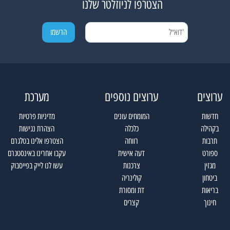
הצטרפו לניוזלטר שלנו
ערוצים
ערוצים נוספים
מערכת
חדשות
המומחים עונים
מדיניות פרטיות
בקהילה
כלכלה
הצהרת נגישות
תרבות
רווחה
הצטרפו אלינו בטלגרם
ספורט
דעה אישית
עקבו אחרינו באינסטגרם
מגזין
צרכנות
עשו לנו לייק בפייסבוק
ביטחון
קולינריה
בריאות
דת ומסורת
חינוך
קצרים