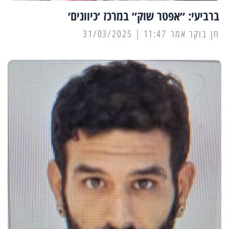
ברביעי: ״אפטר שוק״ במרכז ׳כיוונים׳
11:47 | 31/03/2025