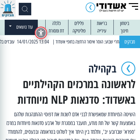
ביטחון
בריאות
פלילים
כלכלה
עוד נושאים
חינוך
עירייה
פוליטיקה
דת ומסורת
מבזקים
| 13:04 14/01/2025 עובדים בלילות: עבודות קרצוף וריבוד אספלט
בקהילה
לראשונה במרכזים הקהילתיים
באשדוד: סדנאות NLP מיוחדות
השיטה המיוחדת שמאפשרת לבני אדם לשנות את דפוסי ההתנהגות שלהם
באמצעות קשר של תת מודע, תועבר במסגרת של ארבע סדנאות מיוחדות במרכז
'ספרא' שברובע יב', ותלמד בין היתר איך לשלוט בטראומה ובכעסים, להתמודד