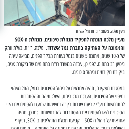
מעין מלכה. צילום: דוברות נמל אשדוד
מעיין מלכה מונתה
לתפקיד מנהלת סיכונים, מנהלת ה-SOX
והממונה על האתיקה בחברת נמל אשדוד.
מלכה, רו"ח, בעלת וותק
של כ-10 שנים, מתוכם 5 שנים בנמל כעוזרת מבקר הפנים, מביאה עימה
ניסיון רב בתחום. לפני כן, עבדה במשרד רו"ח בתחומים של ביקורת פנים,
ביקורת חקירתית וניהול סיכונים.
במסגרת תפקידה, תהיה אחראית על ניהול הסיכונים בנמל, החל מזיהוי
ומיפוי של הסיכונים, הערכת מרכיביהם, השלכותיהם וההסתברות
להתרחשותם וע"י קביעת שגרות בקרה ומשימות שנועדו להפחית את נזקי
הסיכונים ו/או להפחית את ההסתברות להתרחשותם. כמו כן, תהיה
אחראית על ניהול ה-SOX – קביעת תכולת התהליכים ב- SOX, תיקוף
והשלמת תיעוד התהליכים והבקרות וממונה על האתיקה – פיתוח ועדכון