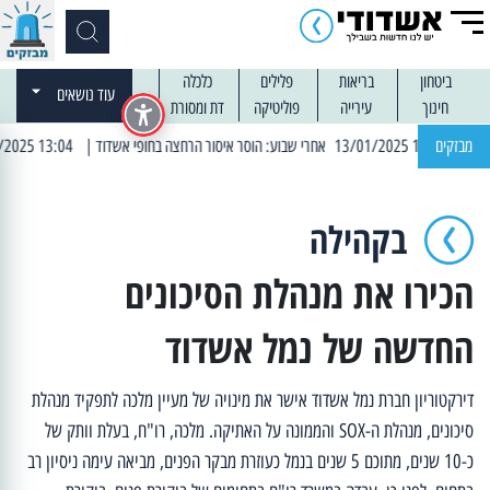
ביטחון
בריאות
פלילים
כלכלה
עוד נושאים
חינוך
עירייה
פוליטיקה
דת ומסורת
מבזקים
| 13:04 14/01/2025 עובדים בלילות: עבודות קרצוף וריבוד אספלט
בקהילה
הכירו את מנהלת הסיכונים
החדשה של נמל אשדוד
דירקטוריון חברת נמל אשדוד אישר את מינויה של מעיין מלכה לתפקיד מנהלת
סיכונים, מנהלת ה-SOX והממונה על האתיקה. מלכה, רו"ח, בעלת וותק של
כ-10 שנים, מתוכם 5 שנים בנמל כעוזרת מבקר הפנים, מביאה עימה ניסיון רב