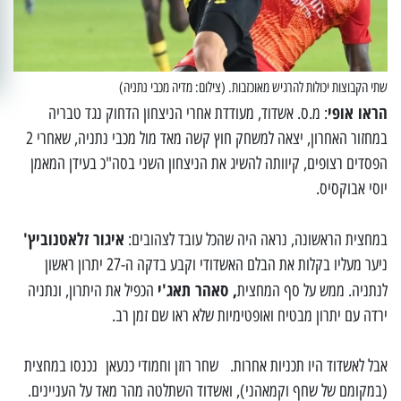
שתי הקבוצות יכולות להרגיש מאוכזבות. (צילום: מדיה מכבי נתניה)
הראו אופי
: מ.ס. אשדוד, מעודדת אחרי הניצחון הדחוק נגד טבריה
במחזור האחרון, יצאה למשחק חוץ קשה מאד מול מכבי נתניה, שאחרי 2
הפסדים רצופים, קיוותה להשיג את הניצחון השני בסה"כ בעידן המאמן
יוסי אבוקסיס.
איגור זלאטנוביץ'
במחצית הראשונה, נראה היה שהכל עובד לצהובים:
ניער מעליו בקלות את הבלם האשדודי וקבע בדקה ה-27 יתרון ראשון
, סאהר תאג'י
לנתניה. ממש על סף המחצית
הכפיל את היתרון, ונתניה
ירדה עם יתרון מבטיח ואופטימיות שלא ראו שם זמן רב.
אבל לאשדוד היו תכניות אחרות. שחר רוזן וחמודי כנעאן נכנסו במחצית
(במקומם של שחף וקמאהני), ואשדוד השתלטה מהר מאד על העניינים.