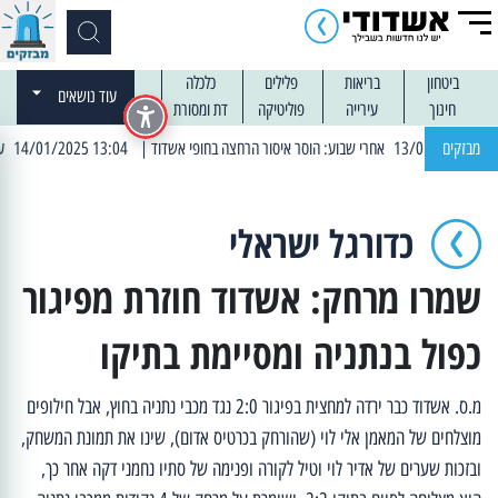
ביטחון
בריאות
פלילים
כלכלה
עוד נושאים
חינוך
עירייה
פוליטיקה
דת ומסורת
מבזקים
| 13:04 14/01/2025 עובדים בלילות: עבודות קרצוף וריבוד אספלט
כדורגל ישראלי
שמרו מרחק: אשדוד חוזרת מפיגור
כפול בנתניה ומסיימת בתיקו
מ.ס. אשדוד כבר ירדה למחצית בפיגור 2:0 נגד מכבי נתניה בחוץ, אבל חילופים
מוצלחים של המאמן אלי לוי (שהורחק בכרטיס אדום), שינו את תמונת המשחק,
ובזכות שערים של אדיר לוי וטיל לקורה ופנימה של סתיו נחמני דקה אחר כך,