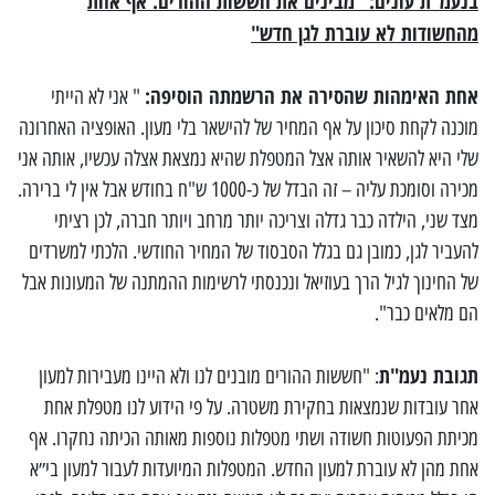
בנעמ"ת עונים: "מבינים את חששות ההורים. אף אחת
מהחשודות לא עוברת לגן חדש"
אחת האימהות שהסירה את הרשמתה הוסיפה:
" אני לא הייתי
מוכנה לקחת סיכון על אף המחיר של להישאר בלי מעון. האופציה האחרונה
שלי היא להשאיר אותה אצל המטפלת שהיא נמצאת אצלה עכשיו, אותה אני
מכירה וסומכת עליה – זה הבדל של כ-1000 ש"ח בחודש אבל אין לי ברירה.
מצד שני, הילדה כבר גדלה וצריכה יותר מרחב ויותר חברה, לכן רציתי
להעביר לגן, כמובן גם בגלל הסבסוד של המחיר החודשי. הלכתי למשרדים
של החינוך לגיל הרך בעוזיאל ונכנסתי לרשימות ההמתנה של המעונות אבל
הם מלאים כבר".
תגובת נעמ"ת
: "חששות ההורים מובנים לנו ולא היינו מעבירות למעון
אחר עובדות שנמצאות בחקירת משטרה. על פי הידוע לנו מטפלת אחת
מכיתת הפעוטות חשודה ושתי מטפלות נוספות מאותה הכיתה נחקרו. אף
אחת מהן לא עוברת למעון החדש. המטפלות המיועדות לעבור למעון בי״א