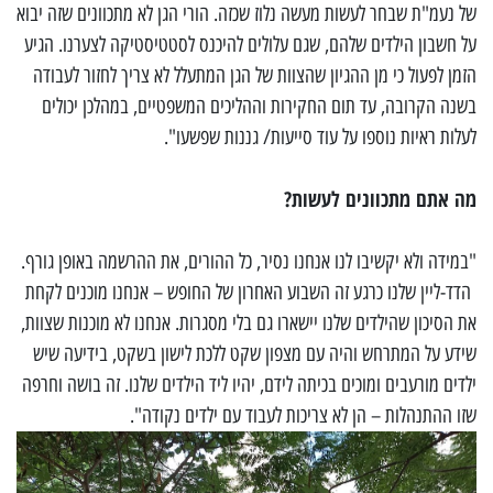
של נעמ"ת שבחר לעשות מעשה נלוז שכזה. הורי הגן לא מתכוונים שזה יבוא
על חשבון הילדים שלהם, שגם עלולים להיכנס לסטטיסטיקה לצערנו. הגיע
הזמן לפעול כי מן ההגיון שהצוות של הגן המתעלל לא צריך לחזור לעבודה
בשנה הקרובה, עד תום החקירות וההליכים המשפטיים, במהלכן יכולים
לעלות ראיות נוספו על עוד סייעות/ גננות שפשעו".
מה אתם מתכוונים לעשות?
"במידה ולא יקשיבו לנו אנחנו נסיר, כל ההורים, את ההרשמה באופן גורף.
הדד-ליין שלנו כרגע זה השבוע האחרון של החופש – אנחנו מוכנים לקחת
את הסיכון שהילדים שלנו יישארו גם בלי מסגרות. אנחנו לא מוכנות שצוות,
שידע על המתרחש והיה עם מצפון שקט ללכת לישון בשקט, בידיעה שיש
ילדים מורעבים ומוכים בכיתה לידם, יהיו ליד הילדים שלנו. זה בושה וחרפה
שזו ההתנהלות – הן לא צריכות לעבוד עם ילדים נקודה".