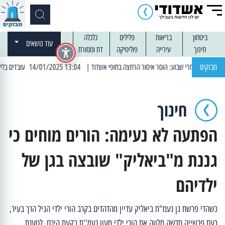
ביטחון
בריאות
פלילים
כלכלה
עוד נושאים
חינוך
עירייה
פוליטיקה
דת ומסורת
מבזקים
| 13:04 14/01/2025 עובדים בלילות: עבודות קרצוף וריבוד אספלט
חינוך
הפתעה לא נעימה: הורים מוחים כי
גננת מ"ביאליק" שובצה בגן של
ילדיהם
כשהדי פרשת גן נעמ"ת ביאליק עדיין מהדהדים בקרב הורי ילדי הגיל הרך בעיר,
כעת פרשייה חדשה מלווה את הורי ילדי מעון נעמ''ת בקעת הירח. לטענת