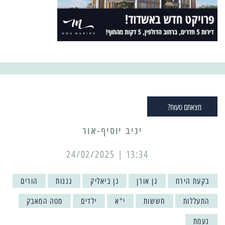
מצאתם טעות?
יניב יוסיף-אור
13:34 | 24/02/2025
בקעת הירח
גן אורן
גן ביאליק
גננות
הורים
התעללות
חששות
י"א
ילדים
מטה המאבק
נעמת