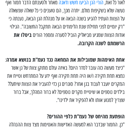
לאור כל זאת,
הורי הגן הביעו חשש ודאגה
מאחר ולטענתם הדבר חמור ואף
נעשה שלא בשקיפות מולם. יתרה מכך, הם טוענים כי כל שאלה שנשאלה
על הצוות העתיד להגיע בשנה הבאה או על מנהלת הגן הבאה, נענתה כי
"רק יומיים לפני תחילת שנת הלימודים הבאה תתקבל התשובה". הגילוי
ביטלו את
אודות הצוות שמגיע מביאליק הוביל לסערה ומספר הורים
הרשמתם לשנה הקרובה.
אחת האימהות שמובילות את המחאה נגד נעמ"ת בנושא אמרה
:
"כיצד מעשה כזה עובר לסדר היום? באיזה עולם מתוקן צוות של גן אשר
נמצא תחת חקירה ו/או היה תחת חקירה ואף ידע על המתרחש וטייח את
המקרים יועבר לעבוד בגן אחר? סוגרים גן כדי להעביר את הצוות שיתעלל
בילדים נוספים או שיטייח מקרים נוספים? לא ברור המהלך, אבל ברור
שצריך למנוע אותו ולא להפקיר את ילדינו".
הופתעת מהיחס של נעמ"ת כלפי ההורים?
"כן. החמור שבדבר הוא למעשה האדישות והאטימות מצד צוות ההנהלה