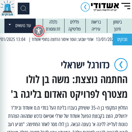
ביטחון
בריאות
פלילים
כלכלה
עוד נושאים
חינוך
עירייה
פוליטיקה
דת ומסורת
מבזקים
| 13:04 14/01/2025 עובדים בלילות: עבודות קרצוף וריבוד אספלט
כדורגל ישראלי
החתמה נוצצת: משה בן לולו
מצטרף לפרויקט האדום בליגה ב'
החלוץ המקומי בן ה-35 ששיחק בעברו בליגת העל במדי מ.ס אשדוד ובית"ר
ירושלים, הוצג בקבוצת הפועל אשדוד של שרלי אטיאס כרכש שמהווה הצהרת
כוונות לעלייה לליגה א' בעונה הבאה. בן לולו מסר לאחר החתימה: "מגיע רעב