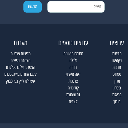
ערוצים
ערוצים נוספים
מערכת
חדשות
המומחים עונים
מדיניות פרטיות
בקהילה
כלכלה
הצהרת נגישות
תרבות
רווחה
הצטרפו אלינו בטלגרם
ספורט
דעה אישית
עקבו אחרינו באינסטגרם
מגזין
צרכנות
עשו לנו לייק בפייסבוק
ביטחון
קולינריה
בריאות
דת ומסורת
חינוך
קצרים