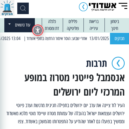
ביטחון
בריאות
פלילים
כלכלה
עוד נושאים
חינוך
עירייה
פוליטיקה
דת ומסורת
מבזקים
| 13:04 14/01/2025 עובדים בלילות: עבודות קרצוף וריבוד אספלט
תרבות
אנסמבל פייטני מטרוז במופע
המרכזי ליום ירושלים
העיר לוד ציינה את ערב יום ירושלים בתפילה חגיגית מרגשת וערב פיוטי
ירושלים ועצמאות ישראל בהובלה של עמותת מטרוז שייסד מוטי מלכא מאשדוד
וממשיך בפועלו גם לאחר שהודיע על התפטרותו מהמשכן באשדוד. צפו