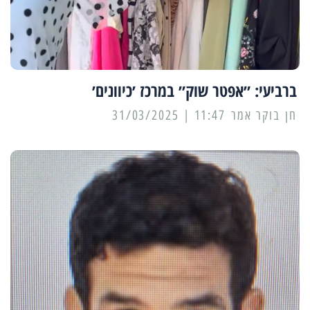
ברביעי: ״אפטר שוק״ במרכז ׳כיוונים׳
11:47 | 31/03/2025