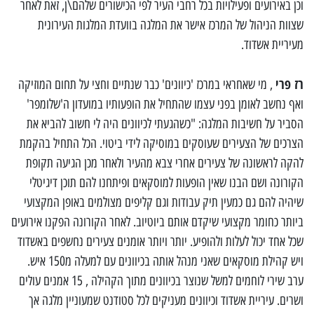
וכן באירועים ופעילויות בכל רחבי העיר לפי הכישורים שלהם\ן, זאת לאחר
שצוות הניהול של המרכז אישר את המלגה בוועדת המלגות העירונית
מעיריית אשדוד.
רז פרי
, מי שאחראי במרכז 'כיוונים' כבר שנתיים וחצי על תחום המוזיקה
ואף נחשב לאומן בפני עצמו שהתחיל את הופעותיו במועדון ה'שלומפר'
הסביר על חשיבות המלגה: "כשהגעתי לכיוונים היה לי חשוב להביא את
הצרכים של הצעירים שעוסקים במוסיקה לידי ביטוי. הכל התחיל בהקמת
להקה לראשונה של צעירים אחרי צבא מהעיר ולאחר מכן הגיעה תקופת
הקורונה ושם הבנו שאין הופעות למוסקאים ופיתחנו להם תוכן דיגיטלי
שיהיה להם גם כמעין תיק עבודות וגם קליפים מצולמים באופן המקצועי
ביותר כחומר מקצועי שיקדם אותם ביוטיוב. לאחר הקורונה הפקנו אירועים
שכל אחד יכול לעלות ולהופיע. יותר ויותר אומנים צעירים נחשפים באשדוד
ויש קהילת מוסקאים שאני מנהל אותה בכיוונים עם למעלה מ150 איש.
ערב שירי לוחמים למשל שנוצר בכיוונים מתוך הקהילה , 15 אמנים עולים
ושרים. עיריית אשדוד וכיוונים מעניקים לכל סטודנט שמעוניין מלגה אך