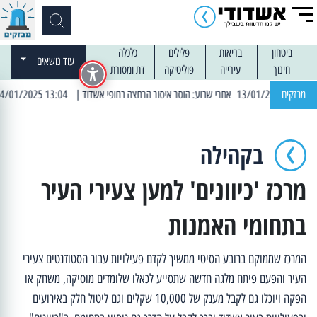
ביטחון
בריאות
פלילים
כלכלה
עוד נושאים
חינוך
עירייה
פוליטיקה
דת ומסורת
מבזקים
| 13:04 14/01/2025 עובדים בלילות: עבודות קרצוף וריבוד אספלט
בקהילה
מרכז 'כיוונים' למען צעירי העיר
בתחומי האמנות
המרכז שממוקם ברובע הסיטי ממשיך לקדם פעילויות עבור הסטודנטים צעירי
העיר והפעם פיתח מלגה חדשה שתסייע לכאלו שלומדים מוסיקה, משחק או
הפקה ויוכלו גם לקבל מענק של 10,000 שקלים וגם ליטול חלק באירועים