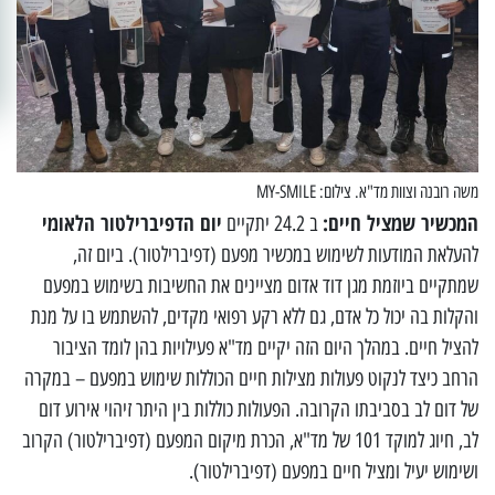
משה רובנה וצוות מד"א. צילום: MY-SMILE
המכשיר שמציל חיים:
יום הדפיברילטור הלאומי
ב 24.2 יתקיים
להעלאת המודעות לשימוש במכשיר מפעם (דפיברילטור). ביום זה,
שמתקיים ביוזמת מגן דוד אדום מציינים את החשיבות בשימוש במפעם
והקלות בה יכול כל אדם, גם ללא רקע רפואי מקדים, להשתמש בו על מנת
להציל חיים. במהלך היום הזה יקיים מד"א פעילויות בהן לומד הציבור
הרחב כיצד לנקוט פעולות מצילות חיים הכוללות שימוש במפעם – במקרה
של דום לב בסביבתו הקרובה. הפעולות כוללות בין היתר זיהוי אירוע דום
לב, חיוג למוקד 101 של מד"א, הכרת מיקום המפעם (דפיברילטור) הקרוב
ושימוש יעיל ומציל חיים במפעם (דפיברילטור).