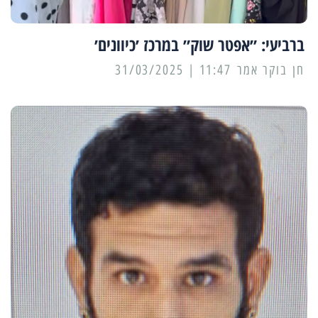
ברביעי: ״אפטר שוק״ במרכז ׳כיוונים׳
11:47 | 31/03/2025