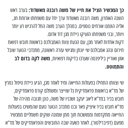
כך המכשיר הציל את חייו של משה רובנה מאשדוד:
בערב ראש
השנה האחרון, משה רובנה מאשדוד ערך יחד עם משפחתו ארוחת חג,
אליה הוזמנו אורחים נוספים. במהלך הערב משה החל להרגיש רע יותר
ויותר, ובני משפחתו הזעיקו ניידת מגן דוד אדום.
דקות אחדות לאחר מכן, עם הגעת צוות האמבולנס בראשות חובש רפואת
חירום ונהג אמבולנס שי יונתן ומגישי עזרה ראשונה, מתנדבי הנוער שובל
משה לקה בדום לב
אוזן ואוריין ביליפנטה שערכו בדיקות רפואיות,
והתמוטט.
שי וצוותו התחילו בפעולות החייאה ומיד לאחר מכן, הגיע ניידת טיפול נמרץ
של מד"א בראשות פראמדיקית גל שוייצר ומשתלם קורס פראמדיקים,
חובש בכיר במד"א ליאב יעקב ושכניו של משה, כונן תגובה מהירה של
מד"א חובש בכיר איציק פאר ובנו מתנדב הנוער נועם שהמשיכו בפעולות
החייאה מתקדמות וממושכות תוך מתן שמונה שוקים חשמליים ממכשיר
מפעם (דפיברילטור). לאחר כשעה שבה החובשים והפראמדיקים של מד"א