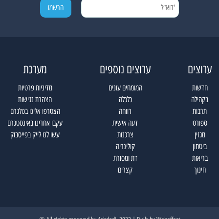
ערוצים
ערוצים נוספים
מערכת
חדשות
המומחים עונים
מדיניות פרטיות
בקהילה
כלכלה
הצהרת נגישות
תרבות
רווחה
הצטרפו אלינו בטלגרם
ספורט
דעה אישית
עקבו אחרינו באינסטגרם
מגזין
צרכנות
עשו לנו לייק בפייסבוק
ביטחון
קולינריה
בריאות
דת ומסורת
חינוך
קצרים