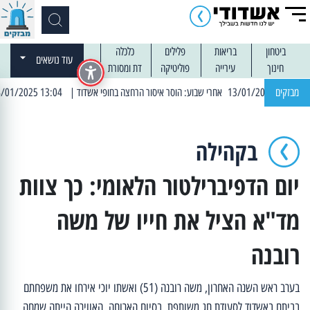
ביטחון
בריאות
פלילים
כלכלה
עוד נושאים
חינוך
עירייה
פוליטיקה
דת ומסורת
מבזקים
| 13:04 14/01/2025 עובדים בלילות: עבודות קרצוף וריבוד אספלט
בקהילה
יום הדפיברילטור הלאומי: כך צוות
מד"א הציל את חייו של משה
רובנה
בערב ראש השנה האחרון, משה רובנה (51) ואשתו יוכי אירחו את משפחתם
בביתם באשדוד לסעודת חג משותפת. בסיום הארוחה, האווירה הייתה שמחה