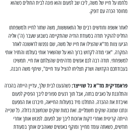
נלחמו על חייו של משה, ליבו שב לפעום והוא פונה לבית החולים כשהוא
מחוסר הכרה עם דופק.
לאחר אשפוז וחודשים רבים של התאוששות, משה שחזר לחייו ולמשפחתו
החליט להוקיר תודה בסעודת הודיה שהתקיימה בשבוע שעבר (ה') אליה
הגיעו צוות מד"א שהצילו את חייו של משה, שם נפגשו לראשונה לאחר
המקרה. "אני מודה לקדוש ברוך הוא על שהשאיר אותי בעולמו והחזיר אותי
למשפחתי. תודה רבה לכם אנשים מדהימים שהצלתם את חיי. תמשיכו
בעבודתכם הקדושה ושרק תצליחו להציל עוד חיים", שיתף משה רובנה.
פראמדיקית מד"א גל שוייצר:
כשהגענו לבית שלך, עדיין הייתה בהכרה
והתלוננת על כאבים בחזה, אבל תוך רגעים ספורים ליבך הפסיק לפעום
ואיבדת את ההכרה. התחלנו מיד בפעולות החייאה, חיברנו את המפעם
ונתנו שמונה שוקים חשמליים. זאת כמות שוקים שנחשבת גדולה. כל שנייה
הייתה קריטית ואחרי דקות ארוכות ליבך שב לפעום. לפגוש אותך אחרי
חודשים, כשאתה עומד מחייך ומוקף באנשים שאוהבים אותך בסעודת