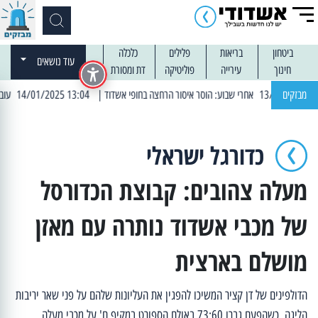
ביטחון
בריאות
פלילים
כלכלה
עוד נושאים
חינוך
עירייה
פוליטיקה
דת ומסורת
מבזקים
| 13:04 14/01/2025 עובדים בלילות: עבודות קרצוף וריבוד אספלט
כדורגל ישראלי
מעלה צהובים: קבוצת הכדורסל
של מכבי אשדוד נותרה עם מאזן
מושלם בארצית
הדולפינים של דן קציר המשיכו להפגין את העליונות שלהם על פני שאר יריבות
הליגה, כשהפעם גברו 73:60 באולם הספורט במקיף ח' על מכבי מעלה