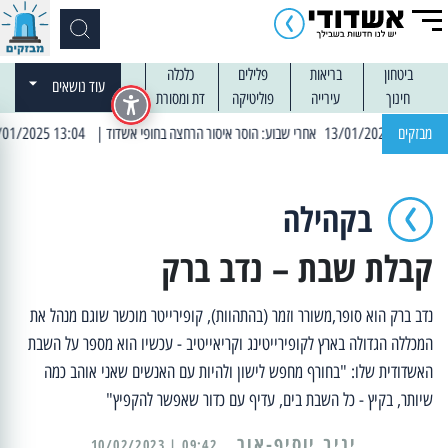
ביטחון
בריאות
פלילים
כלכלה
עוד נושאים
חינוך
עירייה
פוליטיקה
דת ומסורת
מבזקים
| 13:04 14/01/2025 עובדים בלילות: עבודות קרצוף וריבוד אספלט
בקהילה
קבלת שבת – נדב ברק
נדב ברק הוא סופר,משורר וזמר (בהתהוות), קופירייטר מוכשר שוגם מנהל את
המכללה הגדולה בארץ לקופירייטינג וקריאייטיב - עכשיו הוא מספר על השבת
האשדודית שלו: "בחורף מחפש לישון ולהיות עם האנשים שאני אוהב כמה
שיותר, בקיץ - כל השבת בים, עדיף עם כדור שאפשר להקפיץ"
יניב יוסיף-אור
09:42 | 10/02/2023