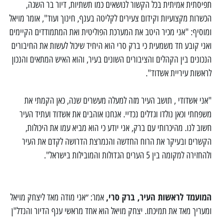
תפיסתית אמיתית בכל הקשור לנושאים כמו תשתיות, דיור בר השגה,
הכשרות מקצועיות וקידום צעירים לקליטה בענף, חינוך ועוד", אומר מויאל
ומוסיף: "אני מכיר היטב את המערכת הפוליטית ואת המתמודדים הקיימים
ואני קובע חד משמעית כי ברק סרי הוא היחיד שיכול לעשות את החיבורים
הנכונים בין הקהלים והציבורים השונים בעיר, והוא האיש המתאים והנכון
לראשות עיריית אשדוד".
"אני אשדודי , תושב העיר מזה למעלה מעשרים שנה, כאן הקמתי את
משפחתי וכאן נולדו וגדלים נכדיי. אנחנו אוהבים את אשדוד ועתיד העיר
חשוב לנו. מהיכרותי עם ברק, אני יודע כי הוא מביא עמו את היכולות,
הקשרים ובעיקר את הרוח החדשה והנמרצת הדרושה לקדם את העיר
ולהחזירה למקומה בין 5 הערים הגדולות והמובילות בישראל".
המועמד לראשות העיר, ברק סרי,
אמר: ״אני מודה מאד ליצחק מויאל
ומעריך מאד את תמיכתו. יצחק מויאל הוא אחד מראשי ענף הדיור והנדל"ן