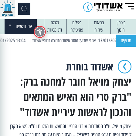
ביטחון
בריאות
פלילים
כלכלה
עוד נושאים
חינוך
עירייה
פוליטיקה
דת ומסורת
מבזקים
| 13:04 14/01/2025 עובדים בלילות: עבודות קרצוף וריבוד אספלט
אשדוד בוחרת
יצחק מויאל חובר למחנה ברק:
"ברק סרי הוא האיש המתאים
והנכון לראשות עיריית אשדוד"
יצחק מויאל, יו"ר הסתדרות עובדי הבניין והתעשיות הנלוות ומ"מ נשיא הקרן
לעידוד ופיתוח ענף הבניה בישראל – מצהיר היום על תמיכתו בברק סרי