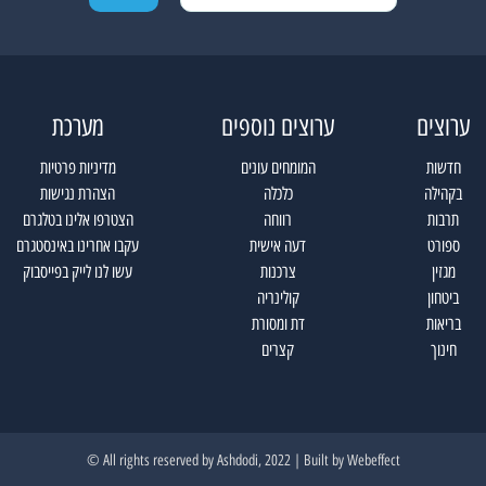
ערוצים
ערוצים נוספים
מערכת
חדשות
המומחים עונים
מדיניות פרטיות
בקהילה
כלכלה
הצהרת נגישות
תרבות
רווחה
הצטרפו אלינו בטלגרם
ספורט
דעה אישית
עקבו אחרינו באינסטגרם
מגזין
צרכנות
עשו לנו לייק בפייסבוק
ביטחון
קולינריה
בריאות
דת ומסורת
חינוך
קצרים
All rights reserved by Ashdodi, 2022 | Built by
Webeffect ©