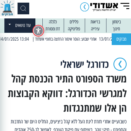
ביטחון
בריאות
פלילים
כלכלה
עוד נושאים
חינוך
עירייה
פוליטיקה
דת ומסורת
מבזקים
| 13:04 14/01/2025 עובדים בלילות: עבודות קרצוף וריבוד אספלט
כדורגל ישראלי
משרד הספורט התיר הכנסת קהל
למגרשי הכדורגל: דווקא הקבוצות
הן אלו שמתנגדות
כשבועיים אחרי חזרת ליגת העל ללא קהל ביציעים, החליט היום שר התרבות
והספורט - מיקי זוהר, בשיתוף עם פיקוד העורף, לאפשר לכ-750 אוהדים