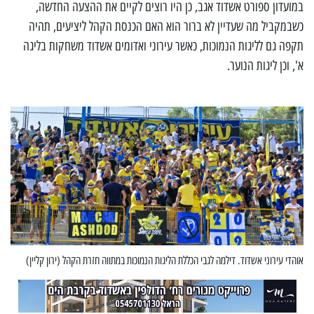
במועדון ספורט אשדוד אגב, כן היו רוצים לקיים את ההצעה החדשה,
כשבמקביל מה שעדיין לא ברור הוא האם הכנסת הקהל ליציעים, תהיה
תקפה גם לליגות הנמוכות, כאשר עירוני ואדומים אשדוד משחקות בליגה
א', וכן ליגות הנוער.
אוהדי עירוני אשדוד. דילמה לגבי הכללת הליגות הנמוכות במתווה חזרת הקהל (ירון קליין)