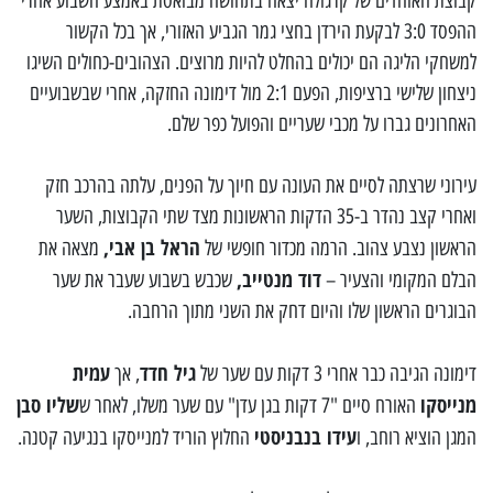
קבוצת האוהדים של קרגולה יצאה בתחושה מבואסת באמצע השבוע אחרי
ההפסד 3:0 לבקעת הירדן בחצי גמר הגביע האזורי, אך בכל הקשור
למשחקי הליגה הם יכולים בהחלט להיות מרוצים. הצהובים-כחולים השיגו
ניצחון שלישי ברציפות, הפעם 2:1 מול דימונה החזקה, אחרי שבשבועיים
האחרונים גברו על מכבי שעריים והפועל כפר שלם.
עירוני שרצתה לסיים את העונה עם חיוך על הפנים, עלתה בהרכב חזק
ואחרי קצב נהדר ב-35 הדקות הראשונות מצד שתי הקבוצות, השער
הראל בן אבי,
הראשון נצבע צהוב. הרמה מכדור חופשי של
מצאה את
דוד מנטייב,
הבלם המקומי והצעיר –
שכבש בשבוע שעבר את שער
הבוגרים הראשון שלו והיום דחק את השני מתוך הרחבה.
גיל חדד
עמית
דימונה הגיבה כבר אחרי 3 דקות עם שער של
, אך
מנייסקו
שליו סבן
האורח סיים "7 דקות בגן עדן" עם שער משלו, לאחר ש
עידו בנבניסטי
המגן הוציא רוחב, ו
החלוץ הוריד למנייסקו בנגיעה קטנה.