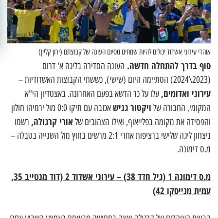
אוהדי עירוני אשדוד יכולים להיות שמחים מסיום העונה של קבוצתם (ירון קליין)
סוף בדרך להתחלה חדשה.
העונה הסדירה בליגה א' דרום
(2023\2024) הסתיימה היום (שישי), כששתי הקבוצות האשדודיות –
עירוני ואדומים,
עלו על כר הדשא בפעם האחרונה. באצטדיון הי"א
ויקטור גניש
המקומי, החבורה של
אכזבה עם תיקו 0:0 מול ירמיהו חולון
אורי קרגולה,
והפסידה את מקומה בפלייאוף, ואילו הצהובים של
רשמו
ניצחון ליגה שלישי ברציפות אחרי 2:1 מרשים בחוץ מול השנייה בטבלה –
מ.ס דימונה.
מ.ס דימונה 1 (גיל חדד 38) – עירוני אשדוד 2 (דוד מנטייב 35,
עמית מנייסקו 42)