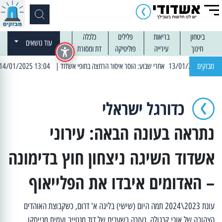
ביטחון
בריאות
פלילים
כלכלה
עוד נושאים
חינוך
עירייה
פוליטיקה
דת ומסורת
מבזקים
| 13:04 14/01/2025 עובדים בלילות: עבודות קרצוף וריבוד אספלט
כדורגל ישראלי
נתראה בעונה הבאה: עירוני
אשדוד השיגה ניצחון חוץ בדימונה
– האדומים איבדו את הפלייאוף
עונת 2023\2024 תמה היום (שישי) בליגה א' דרום, כשקבוצת האוהדים
הצהובה של אורי קרגולה, נעזרה בשערים של דוד מנטייב ועמית מנייסקו